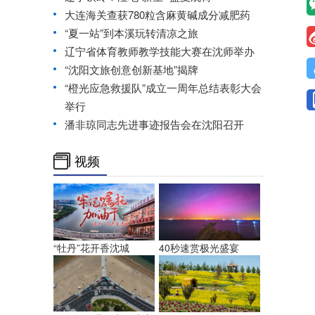
大连海关查获780粒含麻黄碱成分减肥药
“夏一站”到本溪玩转清凉之旅
辽宁省体育教师教学技能大赛在沈师举办
“沈阳文旅创意创新基地”揭牌
“橙光应急救援队”成立一周年总结表彰大会
举行
潘非琼同志先进事迹报告会在沈阳召开
视频
“牡丹”花开香沈城
40秒速赏极光盛宴