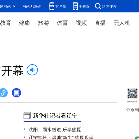
建网站
网站无障碍
客户端
手机版
站内搜索
教育
健康
旅游
体育
视频
直播
无人机
节开幕
。
新华社记者看辽宁
沈阳：雨水暂歇 乐享盛夏
辽宁铁岭：湿地“新生” 盛夏观荷