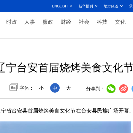
ENGLISH
新华报刊
地方频道
承
时政
人事
廉政
财经
社会
科技
文化
辽宁台安首届烧烤美食文化
字体：
小
中
大
分享到：
辽宁省台安县首届烧烤美食文化节在台安县民族广场开幕