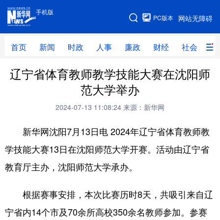
手机版
手机版
PC版本
网站无障碍
网站地图
首页
新闻
时政
人事
廉政
财经
社会
科
辽宁省体育教师教学技能大赛在沈阳师
首页
新闻
时政
人事
范大学举办
廉政
财经
社会
科技
2024-07-13 11:08:24
来源：新华网
文化
教育
健康
旅游
新华网沈阳7月13日电 2024年辽宁省体育教师教
体育
视频
直播
无人机
学技能大赛13日在沈阳师范大学开赛。活动由辽宁省
教育厅主办，沈阳师范大学承办。
地方频道
根据赛事安排，本次比赛历时8天，共吸引来自辽
北京
天津
河北
山西
宁省内14个市及70余所高校350余名教师参加。参赛
辽宁
吉林
上海
江苏