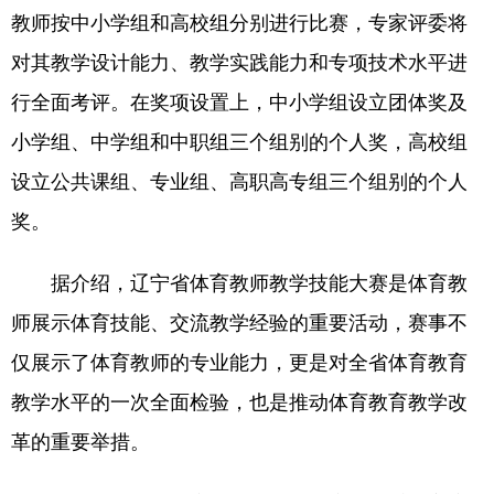
教师按中小学组和高校组分别进行比赛，专家评委将
浙江
安徽
福建
江西
对其教学设计能力、教学实践能力和专项技术水平进
山东
河南
湖北
湖南
行全面考评。在奖项设置上，中小学组设立团体奖及
广东
广西
海南
重庆
小学组、中学组和中职组三个组别的个人奖，高校组
设立公共课组、专业组、高职高专组三个组别的个人
四川
贵州
云南
西藏
奖。
陕西
甘肃
青海
宁夏
新疆
内蒙古
黑龙江
据介绍，辽宁省体育教师教学技能大赛是体育教
师展示体育技能、交流教学经验的重要活动，赛事不
多语种频道
仅展示了体育教师的专业能力，更是对全省体育教育
教学水平的一次全面检验，也是推动体育教育教学改
English
Español
Français
عربى
革的重要举措。
Русский язык
日本語
한국어