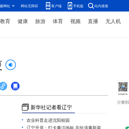
建网站
网站无障碍
客户端
手机版
站内搜索
教育
健康
旅游
体育
视频
直播
无人机
夏
新华社记者看辽宁
农业科普走进沈阳校园
辽宁开原：打卡廉洁地标 共绘清廉新篇