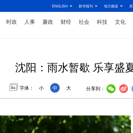
ENGLISH
新华报刊
地方频道
承
时政
人事
廉政
财经
社会
科技
文化
沈阳：雨水暂歇 乐享盛
字体：
小
中
大
分享到：