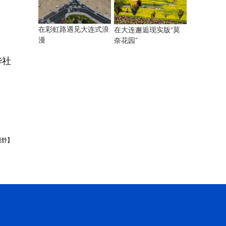
在彩虹路遇见大连式浪
在大连邂逅现实版“莫
漫
奈花园”
华社
刘舒】