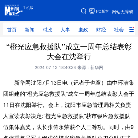
手机版
手机版
PC版本
网站无障碍
网站地图
首页
新闻
时政
人事
廉政
财经
社会
科
“橙光应急救援队”成立一周年总结表彰
首页
新闻
时政
人事
大会在沈举行
廉政
财经
社会
科技
2024-07-13 18:40:24
来源：新华网
文化
教育
健康
旅游
新华网沈阳7月13日电（记者于也童）由中环洁集
体育
视频
直播
无人机
团组建的“橙光应急救援队”成立一周年总结表彰大会于
11日在沈阳举行。会上，沈阳市应急管理局相关负责
地方频道
人宣读表彰决定:“橙光应急救援队”获市级应急救援队
北京
天津
河北
山西
伍集体嘉奖，队长张传永荣获个人三等功。同时，由9
辽宁
吉林
上海
江苏
名优秀复员军人组成的橙光应急救援队尖刀分队正式