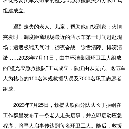
组建成立。
浙江
安徽
福建
江西
山东
河南
湖北
湖南
遇到走失的老人、儿童，帮助他们找到家；火情
广东
广西
海南
重庆
突发时，调度距离现场最近的洒水车第一时间赶赴现
场；遭遇极端天气时，彻夜奋战，除雪清障、排涝清
四川
贵州
云南
西藏
淤……2023年7月11日，由中环洁集团环卫工人组成
陕西
甘肃
青海
宁夏
的“橙光应急救援队”正式成立，队伍由以党员、退伍军
新疆
内蒙古
黑龙江
人为核心的150名常规救援队员及7000名职工志愿者
组成。
多语种频道
2023年7月25日，救援队铁西分队队长丁振纲在
English
Español
Français
عربى
工作群里发布了一条老人走失启事，并立即启动应急
Русский язык
日本語
한국어
程序，将寻人启事传达到每名环卫工人。随后，救援