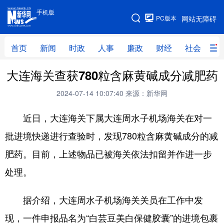
手机版
手机版
PC版本
网站无障碍
网站地图
首页
新闻
时政
人事
廉政
财经
社会
科
大连海关查获780粒含麻黄碱成分减肥药
首页
新闻
时政
人事
2024-07-14 10:07:40
来源：新华网
廉政
财经
社会
科技
近日，大连海关下属大连周水子机场海关在对一
文化
教育
健康
旅游
批进境快递进行查验时，发现780粒含麻黄碱成分的减
体育
视频
直播
无人机
肥药。目前，上述物品已被海关依法扣留并作进一步
处理。
地方频道
据介绍，大连周水子机场海关关员在工作中发
北京
天津
河北
山西
现，一件申报品名为“白芸豆美白保健胶囊”的进境包裹
辽宁
吉林
上海
江苏