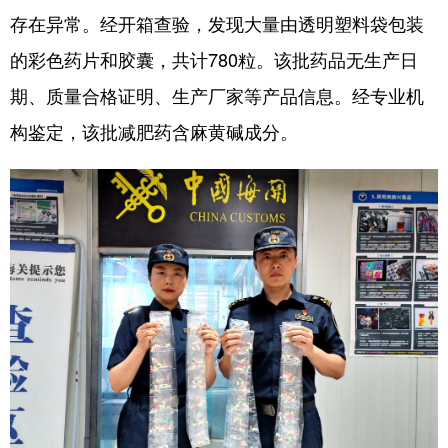
存在异常。经开箱查验，发现大量由透明塑料袋包装
浙江
安徽
福建
江西
的彩色药片和胶囊，共计780粒。该批药品无生产日
山东
河南
湖北
湖南
期、质量合格证明、生产厂家等产品信息。经专业机
广东
广西
海南
重庆
构鉴定，该批减肥药含麻黄碱成分。
四川
贵州
云南
西藏
陕西
甘肃
青海
宁夏
新疆
内蒙古
黑龙江
多语种频道
English
Español
Français
عربى
Русский язык
日本語
한국어