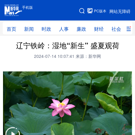
手机版
手机版
PC版本
网站无障碍
网站地图
首页
新闻
时政
人事
廉政
财经
社会
科
辽宁铁岭：湿地“新生” 盛夏观荷
首页
新闻
时政
人事
2024-07-14 10:07:41
来源：新华网
廉政
财经
社会
科技
文化
教育
健康
旅游
体育
视频
直播
无人机
地方频道
北京
天津
河北
山西
辽宁
吉林
上海
江苏