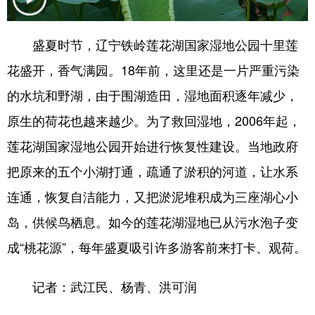
浙江
安徽
福建
江西
盛夏时节，辽宁铁岭莲花湖国家湿地公园十里莲
山东
河南
湖北
湖南
花盛开，香气满园。18年前，这里还是一片严重污染
广东
广西
海南
重庆
的水坑和野湖，由于围湖造田，湿地面积逐年减少，
四川
贵州
云南
西藏
原生的荷花也越来越少。为了救回湿地，2006年起，
陕西
甘肃
青海
宁夏
莲花湖国家湿地公园开始进行恢复性建设。当地政府
把原来的五个小湖打通，疏通了淤积的河道，让水系
新疆
内蒙古
黑龙江
连通，恢复自洁能力，又把淤泥堆积成为三座湖心小
岛，供候鸟栖息。如今的莲花湖湿地已从污水泡子变
多语种频道
成“桃花源”，每年盛夏吸引许多游客前来打卡、观荷。
English
Español
Français
عربى
记者：武江民、杨青、洪可润
Русский язык
日本語
한국어