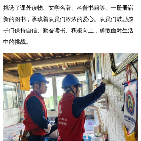
挑选了课外读物、文学名著、科普书籍等。一册册崭
浙江
安徽
福建
江西
新的图书，承载着队员们浓浓的爱心。队员们鼓励孩
山东
河南
湖北
湖南
子们保持自信、勤奋读书、积极向上，勇敢面对生活
广东
广西
海南
重庆
中的挑战。
四川
贵州
云南
西藏
陕西
甘肃
青海
宁夏
新疆
内蒙古
黑龙江
多语种频道
English
Español
Français
عربى
Русский язык
日本語
한국어