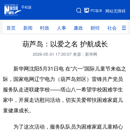
手机版
手机版
PC版本
网站无障碍
网站地图
首页
新闻
时政
人事
廉政
财经
社会
科
葫芦岛：以爱之名 护航成长
首页
新闻
时政
人事
2026-05-31 17:30:07
来源：新华网
廉政
财经
社会
科技
新华网沈阳5月31日电 在“六一”国际儿童节来临之
文化
教育
健康
旅游
际，国家电网辽宁电力（葫芦岛郊区）雷锋共产党员
体育
视频
直播
无人机
服务队走进联建学校——塔山八一希望学校困难学生
家中，开展走访慰问活动，切实关爱帮扶困难家庭儿
地方频道
童健康成长。
北京
天津
河北
山西
为了这次活动，服务队队员为困难家庭儿童精心
辽宁
吉林
上海
江苏