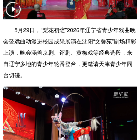
浙江
安徽
福建
江西
山东
河南
湖北
湖南
5月29日，“梨花初绽”2026年辽宁省青少年戏曲晚
广东
广西
海南
重庆
会暨戏曲动漫进校园成果展演在沈阳“文馨苑”剧场精彩
四川
贵州
云南
西藏
上演，晚会涵盖京剧、评剧、黄梅戏等经典选段，来
自辽宁多地的青少年轮番登台，更邀请天津青少年同
陕西
甘肃
青海
宁夏
台切磋。
新疆
内蒙古
黑龙江
多语种频道
English
Español
Français
عربى
Русский язык
日本語
한국어