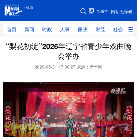
手机版
手机版
PC版本
网站无障碍
网站地图
首页
新闻
时政
人事
廉政
财经
社会
科
“梨花初绽”2026年辽宁省青少年戏曲晚
首页
新闻
时政
人事
会举办
廉政
财经
社会
科技
2026-05-31 17:36:27
来源：新华网
文化
教育
健康
旅游
体育
视频
直播
无人机
地方频道
北京
天津
河北
山西
辽宁
吉林
上海
江苏