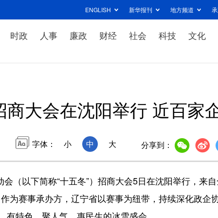
ENGLISH
新华报刊
地方频道
承
时政
人事
廉政
财经
社会
科技
文化
”招商大会在沈阳举行 近百家
字体：
小
中
大
分享到：
会（以下简称“十五冬”）招商大会5日在沈阳举行，来自
。作为赛事承办方，辽宁省以赛事为纽带，持续深化政企
平、有特色、聚人气、惠民生的冰雪盛会。