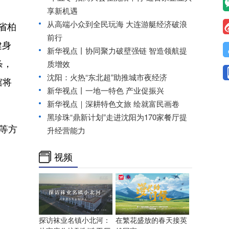
享新机遇
从高端小众到全民玩海 大连游艇经济破浪
省柏
前行
健身
新华视点丨协同聚力破壁强链 智造领航提
条，
质增效
沈阳：火热“东北超”助推城市夜经济
馆将
新华视点丨一地一特色 产业促振兴
新华视点｜深耕特色文旅 绘就富民画卷
黑珍珠“鼎新计划”走进沈阳为170家餐厅提
等方
升经营能力
视频
探访袜业名镇小北河：
在繁花盛放的春天接英