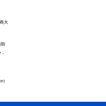
商大
面助
势，
刘舒】