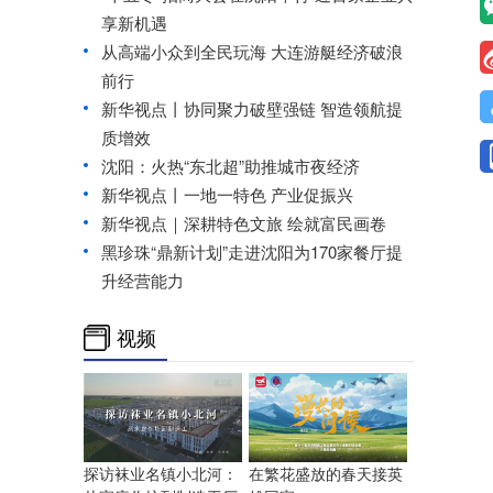
享新机遇
从高端小众到全民玩海 大连游艇经济破浪
前行
新华视点丨协同聚力破壁强链 智造领航提
质增效
沈阳：火热“东北超”助推城市夜经济
新华视点丨一地一特色 产业促振兴
新华视点｜深耕特色文旅 绘就富民画卷
黑珍珠“鼎新计划”走进沈阳为170家餐厅提
升经营能力
视频
探访袜业名镇小北河：
在繁花盛放的春天接英