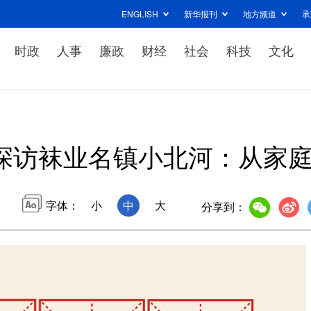
ENGLISH
新华报刊
地方频道
承
时政
人事
廉政
财经
社会
科技
文化
探访袜业名镇小北河：从家
字体：
小
中
大
分享到：