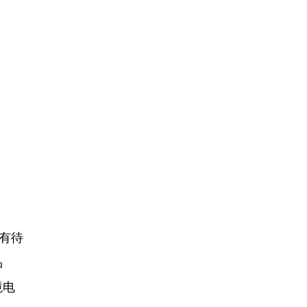
有待
品
境电