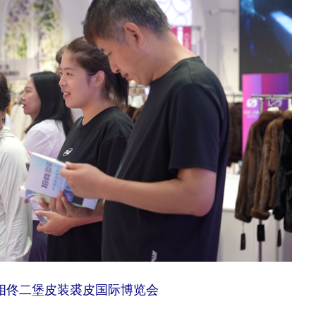
相佟二堡皮装裘皮国际博览会