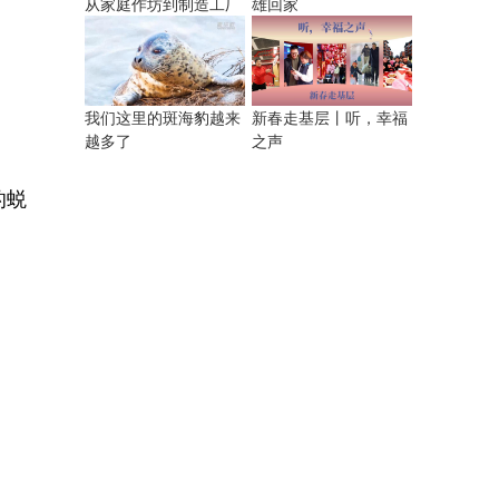
从家庭作坊到制造工厂
雄回家
我们这里的斑海豹越来
新春走基层丨听，幸福
越多了
之声
的蜕