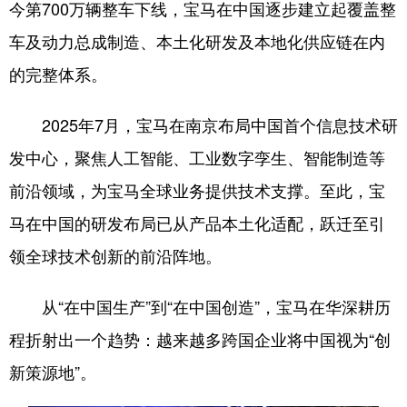
今第700万辆整车下线，宝马在中国逐步建立起覆盖整
浙江
安徽
福建
江西
车及动力总成制造、本土化研发及本地化供应链在内
山东
河南
湖北
湖南
的完整体系。
广东
广西
海南
重庆
2025年7月，宝马在南京布局中国首个信息技术研
四川
贵州
云南
西藏
发中心，聚焦人工智能、工业数字孪生、智能制造等
陕西
甘肃
青海
宁夏
前沿领域，为宝马全球业务提供技术支撑。至此，宝
马在中国的研发布局已从产品本土化适配，跃迁至引
新疆
内蒙古
黑龙江
领全球技术创新的前沿阵地。
多语种频道
从“在中国生产”到“在中国创造”，宝马在华深耕历
English
Español
Français
عربى
程折射出一个趋势：越来越多跨国企业将中国视为“创
新策源地”。
Русский язык
日本語
한국어