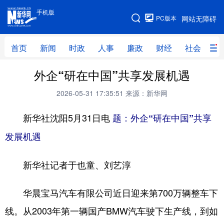
手机版
手机版
PC版本
网站无障碍
网站地图
首页
新闻
时政
人事
廉政
财经
社会
科
外企“研在中国”共享发展机遇
首页
新闻
时政
人事
2026-05-31 17:35:51
来源：新华网
廉政
财经
社会
科技
新华社沈阳5月31日电
题：外企“研在中国”共享
文化
教育
健康
旅游
发展机遇
体育
视频
直播
无人机
新华社记者于也童、刘艺淳
地方频道
华晨宝马汽车有限公司近日迎来第700万辆整车下
北京
天津
河北
山西
线。从2003年第一辆国产BMW汽车驶下生产线，到如
辽宁
吉林
上海
江苏