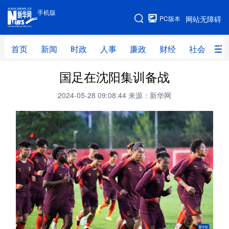
手机版
手机版
PC版本
网站无障碍
网站地图
首页
新闻
时政
人事
廉政
财经
社会
科
国足在沈阳集训备战
首页
新闻
时政
人事
2024-05-28 09:08:44
来源：新华网
廉政
财经
社会
科技
文化
教育
健康
旅游
体育
视频
直播
无人机
地方频道
北京
天津
河北
山西
辽宁
吉林
上海
江苏