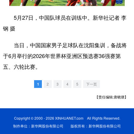
浙江
安徽
福建
江西
5月27日，中国队球员在训练中。新华社记者 李
山东
河南
湖北
湖南
钢 摄
广东
广西
海南
重庆
当日，中国国家男子足球队在沈阳集训，备战将
四川
贵州
云南
西藏
于6月举行的2026年世界杯亚洲区预选赛36强赛第
陕西
甘肃
青海
宁夏
五、六轮比赛。
新疆
内蒙古
黑龙江
1
2
3
4
5
下一页
多语种频道
【责任编辑:唐晓瑭】
English
Español
Français
عربى
Copyright © 2000 - 2026 XINHUANET.com All Rights Reserved.
Русский язык
日本語
한국어
制作单位：新华网股份有限公司 版权所有：新华网股份有限公司