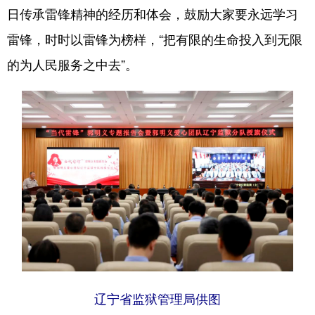
日传承雷锋精神的经历和体会，鼓励大家要永远学习
浙江
安徽
福建
江西
雷锋，时时以雷锋为榜样，“把有限的生命投入到无限
山东
河南
湖北
湖南
的为人民服务之中去”。
广东
广西
海南
重庆
四川
贵州
云南
西藏
陕西
甘肃
青海
宁夏
新疆
内蒙古
黑龙江
多语种频道
English
Español
Français
عربى
Русский язык
日本語
한국어
辽宁省监狱管理局供图