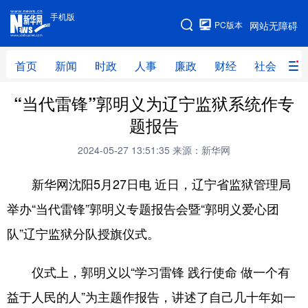
手机版
手机版
PC版本
网站无障碍
网站地图
首页
新闻
时政
人事
廉政
财经
社会
科
“当代雷锋”郭明义为辽宁监狱系统作专
首页
新闻
时政
人事
题报告
廉政
财经
社会
科技
2024-05-27 13:51:35
来源：新华网
文化
教育
健康
旅游
新华网沈阳5月27日电 近日，辽宁省监狱管理局
体育
视频
直播
无人机
举办“当代雷锋”郭明义专题报告会暨“郭明义爱心团
队”辽宁监狱分队授旗仪式。
地方频道
仪式上，郭明义以“学习雷锋 践行使命 做一个有
北京
天津
河北
山西
益于人民的人”为主题作报告，讲述了自己几十年如一
辽宁
吉林
上海
江苏