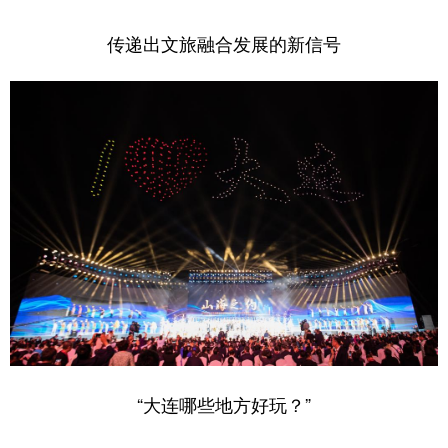
浙江
安徽
福建
江西
传递出文旅融合发展的新信号
山东
河南
湖北
湖南
广东
广西
海南
重庆
四川
贵州
云南
西藏
陕西
甘肃
青海
宁夏
新疆
内蒙古
黑龙江
多语种频道
English
Español
Français
عربى
“大连哪些地方好玩？”
Русский язык
日本語
한국어