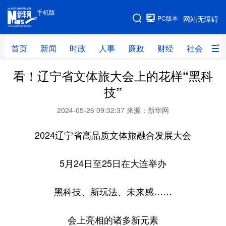
手机版
手机版
PC版本
网站无障碍
网站地图
首页
新闻
时政
人事
廉政
财经
社会
科
看！辽宁省文体旅大会上的花样“黑科
首页
新闻
时政
人事
技”
廉政
财经
社会
科技
2024-05-26 09:32:37
来源：新华网
文化
教育
健康
旅游
2024辽宁省高品质文体旅融合发展大会
体育
视频
直播
无人机
5月24日至25日在大连举办
地方频道
黑科技、新玩法、未来感……
北京
天津
河北
山西
会上亮相的诸多新元素
辽宁
吉林
上海
江苏