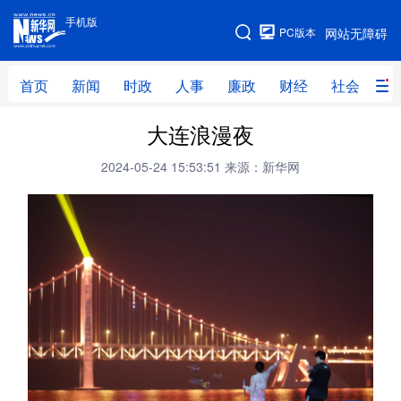
手机版
手机版
PC版本
网站无障碍
网站地图
首页
新闻
时政
人事
廉政
财经
社会
科
大连浪漫夜
首页
新闻
时政
人事
2024-05-24 15:53:51
来源：新华网
廉政
财经
社会
科技
文化
教育
健康
旅游
体育
视频
直播
无人机
地方频道
北京
天津
河北
山西
辽宁
吉林
上海
江苏