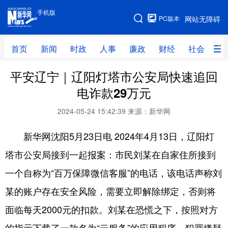
手机版
手机版
PC版本
网站无障碍
网站地图
首页
新闻
时政
人事
廉政
财经
社会
科
平安辽宁｜辽阳灯塔市公安局快速追回
首页
新闻
时政
人事
电诈款29万元
廉政
财经
社会
科技
2024-05-24 15:42:39
来源：新华网
文化
教育
健康
旅游
新华网沈阳5月23日电 2024年4月13日，辽阳灯
体育
视频
直播
无人机
塔市公安局接到一起报案：市民刘某在自家住所接到
一个自称为“百万保障微信客服”的电话，该电话声称刘
地方频道
某的账户存在安全风险，需要立即解除绑定，否则将
北京
天津
河北
山西
面临每天2000元的扣款。刘某在恐慌之下，按照对方
辽宁
吉林
上海
江苏
的指示下载了一款名为“云服务”的应用程序，犯罪嫌疑