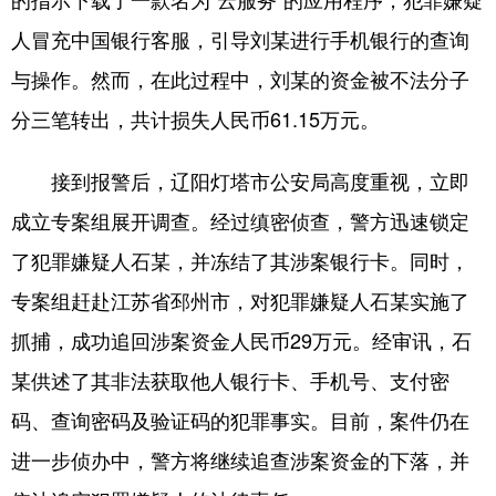
人冒充中国银行客服，引导刘某进行手机银行的查询
浙江
安徽
福建
江西
与操作。然而，在此过程中，刘某的资金被不法分子
山东
河南
湖北
湖南
分三笔转出，共计损失人民币61.15万元。
广东
广西
海南
重庆
接到报警后，辽阳灯塔市公安局高度重视，立即
四川
贵州
云南
西藏
成立专案组展开调查。经过缜密侦查，警方迅速锁定
陕西
甘肃
青海
宁夏
了犯罪嫌疑人石某，并冻结了其涉案银行卡。同时，
新疆
内蒙古
黑龙江
专案组赶赴江苏省邳州市，对犯罪嫌疑人石某实施了
抓捕，成功追回涉案资金人民币29万元。经审讯，石
多语种频道
某供述了其非法获取他人银行卡、手机号、支付密
English
Español
Français
عربى
码、查询密码及验证码的犯罪事实。目前，案件仍在
Русский язык
日本語
한국어
进一步侦办中，警方将继续追查涉案资金的下落，并