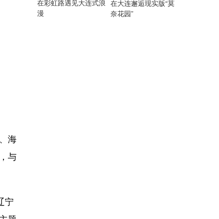
在彩虹路遇见大连式浪
在大连邂逅现实版“莫
漫
奈花园”
、海
，与
辽宁
主题