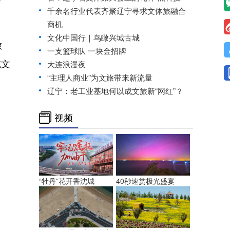
千余名行业代表齐聚辽宁寻求文体旅融合
商机
文化中国行｜鸟瞰兴城古城
旅
一支篮球队 一块金招牌
统文
大连浪漫夜
“主理人商业”为文旅带来新流量
辽宁：老工业基地何以成文旅新“网红”？
视频
“牡丹”花开香沈城
40秒速赏极光盛宴