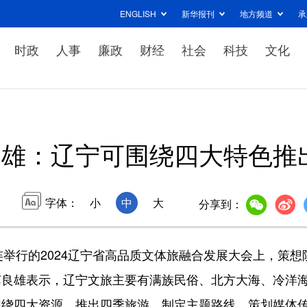
ENGLISH
新华报刊
地方频道
承
时政
人事
廉政
财经
社会
科技
文化
良雄：辽宁可围绕四大特色推
字体：
小
中
大
分享到：
连举行的2024辽宁省高品质文体旅融合发展大会上，策想
苏良雄表示，辽宁文旅主要有满族民俗、北方大海、冷洋
围绕四大资源，推出四季旅游，制定主题路线，策划媒体