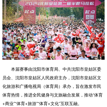
浙江
安徽
福建
江西
山东
河南
湖北
湖南
广东
广西
海南
重庆
四川
贵州
云南
西藏
陕西
甘肃
青海
宁夏
新疆
内蒙古
黑龙江
本届赛事由沈阳市体育局、中共沈阳市皇姑区委
多语种频道
员会、沈阳市皇姑区人民政府主办，沈阳市皇姑区文
化旅游和广播电视局（体育局）承办，旨在激发市民
English
Español
Français
عربى
体育热情，推进全民健身与文旅融合发展，推动“体育
Русский язык
日本語
한국어
+商业”“体育+旅游”“体育+文化”互联互融。