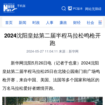
手机版
手机版
PC版本
网站无障碍
网站地图
首页
新闻
时政
人事
廉政
财经
社会
科
2024沈阳皇姑第二届半程马拉松鸣枪开
首页
新闻
时政
人事
跑
廉政
财经
社会
科技
2024-05-27 11:04:11
来源：新华网
文化
教育
健康
旅游
新华网沈阳5月26日电（记者于也童）2024沈阳
体育
视频
直播
无人机
皇姑第二届半程马拉松25日在北陵公园南门前广场鸣
枪开赛，来自中国、美国、法国等多个国家和地区的
地方频道
万名马拉松爱好者燃情开跑。
北京
天津
河北
山西
辽宁
吉林
上海
江苏