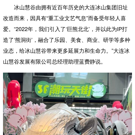
冰山慧谷由拥有近百年历史的大连冰山集团旧址
浙江
安徽
福建
江西
改造而来，因具有“重工业文艺气息”而备受年轻人喜
山东
河南
湖北
湖南
爱。“2022年，我们引入了‘巨熊北北’，并以此为IP打
广东
广西
海南
重庆
造了‘熊洞街’，融合了乐园、美食、商业、研学等多种
四川
贵州
云南
西藏
业态，给冰山慧谷带来更多延展力和生命力。”大连冰
山慧谷发展有限公司总经理助理蓝费静说。
陕西
甘肃
青海
宁夏
新疆
内蒙古
黑龙江
多语种频道
English
Español
Français
عربى
Русский язык
日本語
한국어