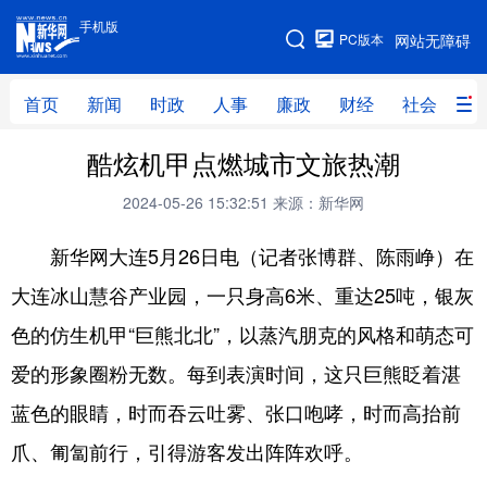
手机版
手机版
PC版本
网站无障碍
网站地图
首页
新闻
时政
人事
廉政
财经
社会
科
酷炫机甲点燃城市文旅热潮
首页
新闻
时政
人事
2024-05-26 15:32:51
来源：新华网
廉政
财经
社会
科技
新华网大连5月26日电（记者张博群、陈雨峥）在
文化
教育
健康
旅游
大连冰山慧谷产业园，一只身高6米、重达25吨，银灰
体育
视频
直播
无人机
色的仿生机甲“巨熊北北”，以蒸汽朋克的风格和萌态可
爱的形象圈粉无数。每到表演时间，这只巨熊眨着湛
地方频道
蓝色的眼睛，时而吞云吐雾、张口咆哮，时而高抬前
北京
天津
河北
山西
爪、匍匐前行，引得游客发出阵阵欢呼。
辽宁
吉林
上海
江苏