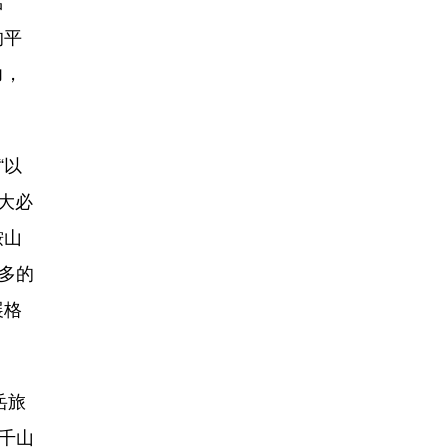
活
的平
力，
“以
大必
鞍山
多的
展格
岳旅
千山