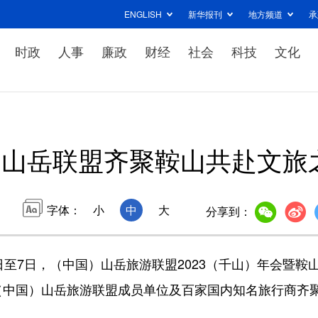
ENGLISH
新华报刊
地方频道
承
时政
人事
廉政
财经
社会
科技
文化
山岳联盟齐聚鞍山共赴文旅
字体：
小
中
大
分享到：
至7日，（中国）山岳旅游联盟2023（千山）年会暨鞍
（中国）山岳旅游联盟成员单位及百家国内知名旅行商齐