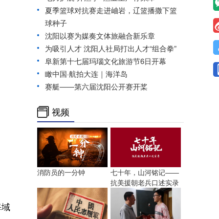
夏季篮球对抗赛走进岫岩，辽篮播撒下篮
球种子
沈阳以赛为媒奏文体旅融合新乐章
为吸引人才 沈阳人社局打出人才“组合拳”
阜新第十七届玛瑙文化旅游节6日开幕
瞰中国·航拍大连｜海洋岛
赛艇——第六届沈阳公开赛开桨
视频
消防员的一分钟
七十年，山河铭记——
抗美援朝老兵口述实录
海域