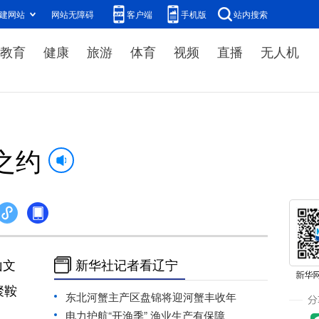
建网站
网站无障碍
客户端
手机版
站内搜索
教育
健康
旅游
体育
视频
直播
无人机
之约
山文
新华社记者看辽宁
聚鞍
东北河蟹主产区盘锦将迎河蟹丰收年
电力护航“开渔季” 渔业生产有保障