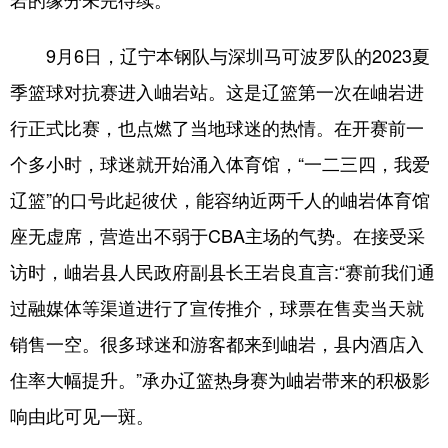
浙江
安徽
福建
江西
9月6日，辽宁本钢队与深圳马可波罗队的2023夏
山东
河南
湖北
湖南
季篮球对抗赛进入岫岩站。这是辽篮第一次在岫岩进
广东
广西
海南
重庆
行正式比赛，也点燃了当地球迷的热情。在开赛前一
个多小时，球迷就开始涌入体育馆，“一二三四，我爱
四川
贵州
云南
西藏
辽篮”的口号此起彼伏，能容纳近两千人的岫岩体育馆
陕西
甘肃
青海
宁夏
座无虚席，营造出不弱于CBA主场的气势。在接受采
新疆
内蒙古
黑龙江
访时，岫岩县人民政府副县长王岩良直言:“赛前我们通
过融媒体等渠道进行了宣传推介，球票在售卖当天就
多语种频道
销售一空。很多球迷和游客都来到岫岩，县内酒店入
English
Español
Français
عربى
住率大幅提升。”承办辽篮热身赛为岫岩带来的积极影
Русский язык
日本語
한국어
响由此可见一斑。