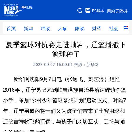
手机版
手机版
PC版本
网站无障碍
网站地图
首页
新闻
时政
人事
廉政
财经
社会
科
夏季篮球对抗赛走进岫岩，辽篮播撒下
首页
新闻
时政
人事
篮球种子
廉政
财经
社会
科技
2023-09-07 15:09:51
来源：新华网
文化
教育
健康
旅游
新华网沈阳9月7日电（张逸飞、刘艺淳）追忆
体育
视频
直播
无人机
2016年，辽宁男篮来到岫岩满族自治县哈达碑镇李堡
小学，参加“乡村少年篮球梦想计划”启动仪式。时隔7
地方频道
年，辽宁男篮的将士们又为孩子们带来了比赛用球和
北京
天津
河北
山西
辽篮吉祥物飞豹玩偶，与孩子们亲切互动。辽篮与岫
辽宁
吉林
上海
江苏
岩的缘分未完待续。