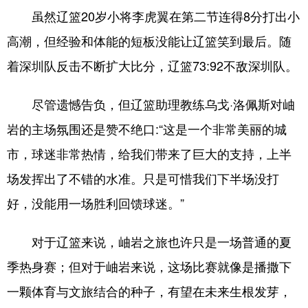
Deutsch
Português
虽然辽篮20岁小将李虎翼在第二节连得8分打出小
高潮，但经验和体能的短板没能让辽篮笑到最后。随
着深圳队反击不断扩大比分，辽篮73:92不敌深圳队。
尽管遗憾告负，但辽篮助理教练乌戈·洛佩斯对岫
岩的主场氛围还是赞不绝口:“这是一个非常美丽的城
市，球迷非常热情，给我们带来了巨大的支持，上半
场发挥出了不错的水准。只是可惜我们下半场没打
好，没能用一场胜利回馈球迷。”
对于辽篮来说，岫岩之旅也许只是一场普通的夏
季热身赛；但对于岫岩来说，这场比赛就像是播撒下
一颗体育与文旅结合的种子，有望在未来生根发芽，