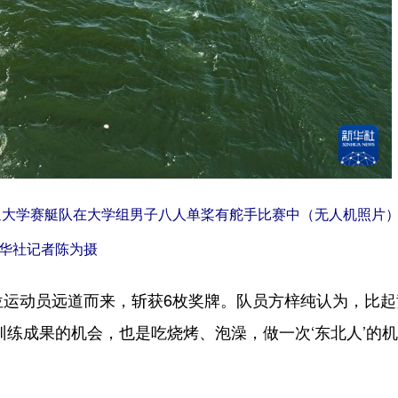
通大学赛艇队在大学组男子八人单桨有舵手比赛中（无人机照片
华社记者陈为摄
运动员远道而来，斩获6枚奖牌。队员方梓纯认为，比起
训练成果的机会，也是吃烧烤、泡澡，做一次‘东北人’的机