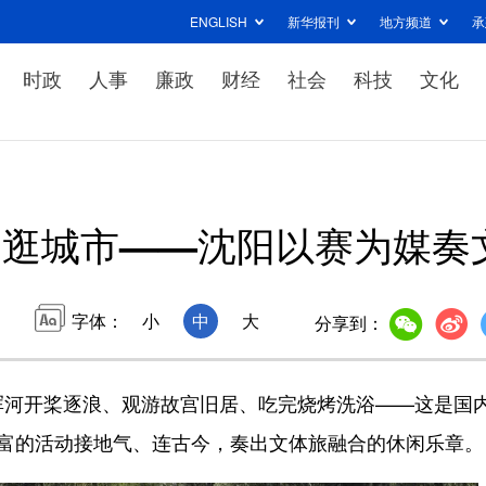
ENGLISH
新华报刊
地方频道
承
时政
人事
廉政
财经
社会
科技
文化
品逛城市——沈阳以赛为媒奏
字体：
小
中
大
分享到：
河开桨逐浪、观游故宫旧居、吃完烧烤洗浴——这是国
丰富的活动接地气、连古今，奏出文体旅融合的休闲乐章。