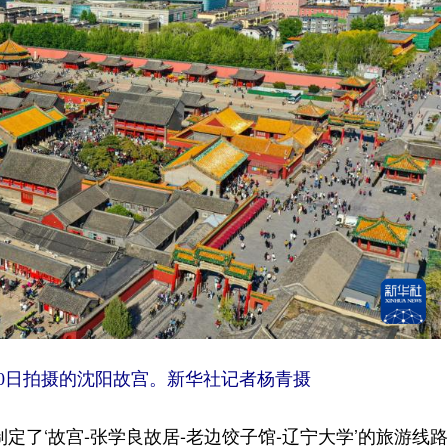
0日拍摄的沈阳故宫。
新华社记者杨青摄
了‘故宫-张学良故居-老边饺子馆-辽宁大学’的旅游线