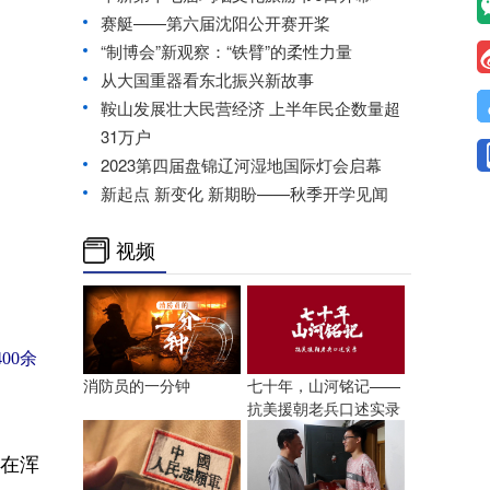
赛艇——第六届沈阳公开赛开桨
“制博会”新观察：“铁臂”的柔性力量
从大国重器看东北振兴新故事
鞍山发展壮大民营经济 上半年民企数量超
31万户
2023第四届盘锦辽河湿地国际灯会启幕
新起点 新变化 新期盼——秋季开学见闻
视频
00余
消防员的一分钟
七十年，山河铭记——
抗美援朝老兵口述实录
员在浑