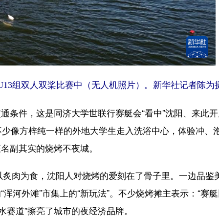
13组双人双桨比赛中（无人机照片）。
新华社记者陈为
条件，这是同济大学世联行赛艇会“看中”沈阳、来此开
不少像方梓纯一样的外地大学生走入洗浴中心，体验冲、
座名副其实的烧烤不夜城。
以炙肉为食，沈阳人对烧烤的爱刻在了骨子里。一边品鉴
浑河外滩”市集上的“新玩法”。不少烧烤摊主表示：“赛
水赛道”擦亮了城市的夜经济品牌。