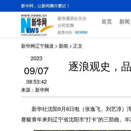
新华通讯社主办
首页
新闻
公司官网
股票代码：
603888
新华网辽宁频道
>
新闻
> 正文
2023
逐浪观史，
09/07
08:53:42
来源：新华网
新华社沈阳9月6日电（张逸飞、刘艺淳）浑
赛艇青年来到辽宁省沈阳市“打卡”的三部曲。