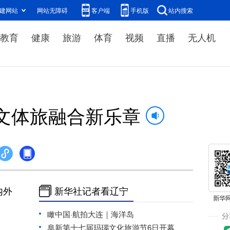
建网站
网站无障碍
客户端
手机版
站内搜索
教育
健康
旅游
体育
视频
直播
无人机
文体旅融合新乐章
内外
新华社记者看辽宁
瞰中国·航拍大连｜海洋岛
阜新第十七届玛瑙文化旅游节6日开幕