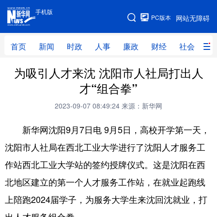
手机版
手机版
PC版本
网站无障碍
网站地图
首页
新闻
时政
人事
廉政
财经
社会
科
为吸引人才来沈 沈阳市人社局打出人
首页
新闻
时政
人事
才“组合拳”
廉政
财经
社会
科技
2023-09-07 08:49:24
来源：新华网
文化
教育
健康
旅游
新华网沈阳9月7日电 9月5日，高校开学第一天，
体育
视频
直播
无人机
沈阳市人社局在西北工业大学进行了沈阳人才服务工
作站西北工业大学站的签约授牌仪式。这是沈阳在西
地方频道
北地区建立的第一个人才服务工作站，在就业起跑线
北京
天津
河北
山西
上陪跑2024届学子，为服务大学生来沈回沈就业，打
辽宁
吉林
上海
江苏
出人才服务组合拳。