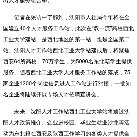
浙江
安徽
福建
江西
记者在采访中了解到，沈阳市人社局今年将在全
山东
河南
湖北
湖南
国建立40个人才服务工作站，此次在“双一流”高校西北
广东
广西
海南
重庆
工业大学建站，是西北地区的第一站，也是全国第二
站。沈阳人才工作站西北工业大学站建成后，将聚焦
四川
贵州
云南
西藏
西安64所高校、70万学生，为5000名东北籍学生提供
陕西
甘肃
青海
宁夏
服务。随着西北工业大学人才服务工作站的落成，75
新疆
内蒙古
黑龙江
家企业1200个岗位信息进入工作站进行对接，一批知
名企业将陆续开展专场人才招聘宣讲会。
多语种频道
未来，沈阳人才工作站西北工业大学站将通过沈
English
Español
Français
عربى
阳人才政策推介、企业进校园、毕业生就业沙龙等活
Русский язык
日本語
한국어
动为东北籍在西安及陕西工作学习的各类人才提供全