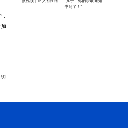
微视频｜正义的胜利
“儿子，你的录取通知
书到了！”
户，
时加
健彤】