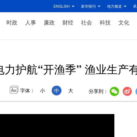
ENGLISH
新华报刊
地方频道
承
时政
人事
廉政
财经
社会
科技
文化
电力护航“开渔季” 渔业生产
字体：
小
中
大
分享到：