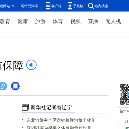
建网站
网站无障碍
客户端
手机版
站内搜索
教育
健康
旅游
体育
视频
直播
无人机
有保障
新华社记者看辽宁
东北河蟹主产区盘锦将迎河蟹丰收年
沈阳以赛为媒奏文体旅融合新乐章