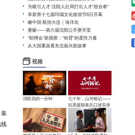
为吸引人才 沈阳人社局打出人才“组合拳”
阜新第十七届玛瑙文化旅游节6日开幕
瞰中国·航拍大连｜海洋岛
赛艇——第六届沈阳公开赛开桨
“制博会”新观察：“铁臂”的柔性力量
从大国重器看东北振兴新故事
视频
。
消防员的一分钟
七十年，山河铭记——
抗美援朝老兵口述实录
、装
电线