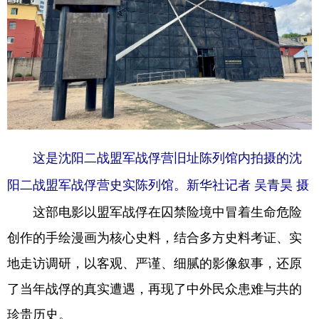
Deutsch
Português
这是沈阳二战盟军战俘营旧址陈列馆内拍摄的沈
阳二战盟军战俘营史实陈列馆。新华社记者 吴青昊 摄
这部电影以盟军战俘在囚禁险境中冒着生命危险
创作的手绘漫画为核心史料，结合多方史料考证、实
地走访调研，以客观、严谨、细腻的影像叙事，还原
了当年战俘的真实遭遇，再现了中外民众患难与共的
珍贵历史。