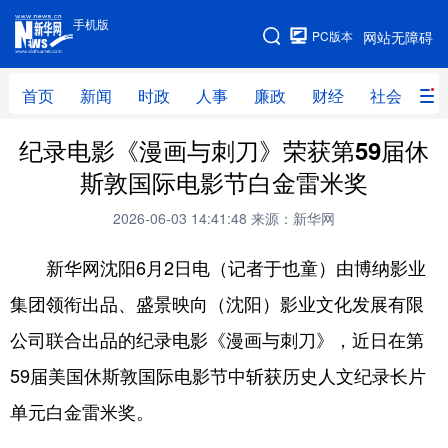
手机版
手机版
PC版本
网站无障碍
网站地图
首页
新闻
时政
人事
廉政
财经
社会
科
纪录电影《漫画与刺刀》荣获第59届休
首页
新闻
时政
人事
斯敦国际电影节白金雷米奖
廉政
财经
社会
科技
2026-06-03 14:41:48
来源：新华网
文化
教育
健康
旅游
新华网沈阳6月2日电（记者于也童）由博纳影业
体育
视频
直播
无人机
集团领衔出品、盛景映向（沈阳）影业文化发展有限
公司联合出品的纪录电影《漫画与刺刀》，近日在第
地方频道
59届美国休斯敦国际电影节中斩获历史人文纪录长片
北京
天津
河北
山西
单元白金雷米奖。
辽宁
吉林
上海
江苏