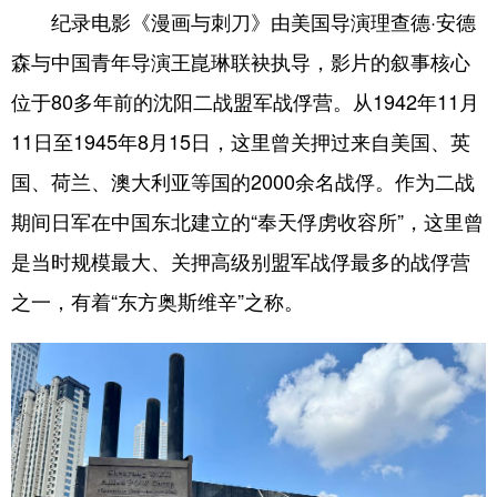
纪录电影《漫画与刺刀》由美国导演理查德·安德
浙江
安徽
福建
江西
森与中国青年导演王崑琳联袂执导，影片的叙事核心
山东
河南
湖北
湖南
位于80多年前的沈阳二战盟军战俘营。从1942年11月
广东
广西
海南
重庆
11日至1945年8月15日，这里曾关押过来自美国、英
国、荷兰、澳大利亚等国的2000余名战俘。作为二战
四川
贵州
云南
西藏
期间日军在中国东北建立的“奉天俘虏收容所”，这里曾
陕西
甘肃
青海
宁夏
是当时规模最大、关押高级别盟军战俘最多的战俘营
新疆
内蒙古
黑龙江
之一，有着“东方奥斯维辛”之称。
多语种频道
English
Español
Français
عربى
Русский язык
日本語
한국어