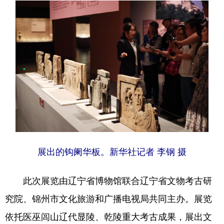
浙江
安徽
福建
江西
山东
河南
湖北
湖南
广东
广西
海南
重庆
四川
贵州
云南
西藏
陕西
甘肃
青海
宁夏
新疆
内蒙古
黑龙江
展出的钩阑华板。新华社记者 李钢 摄
多语种频道
此次展览由辽宁省博物馆联合辽宁省文物考古研
English
Español
Français
عربى
究院、锦州市文化旅游和广播电视局共同主办。展览
Русский язык
日本語
한국어
依托医巫闾山辽代显陵、乾陵重大考古成果，展出文