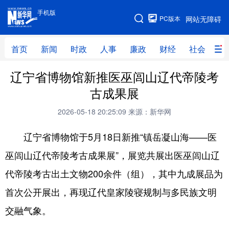
手机版
手机版
PC版本
网站无障碍
网站地图
首页
新闻
时政
人事
廉政
财经
社会
科
辽宁省博物馆新推医巫闾山辽代帝陵考
首页
新闻
时政
人事
古成果展
廉政
财经
社会
科技
2026-05-18 20:25:09
来源：新华网
文化
教育
健康
旅游
辽宁省博物馆于5月18日新推“镇岳凝山海——医
体育
视频
直播
无人机
巫闾山辽代帝陵考古成果展”，展览共展出医巫闾山辽
代帝陵考古出土文物200余件（组），其中九成展品为
地方频道
首次公开展出，再现辽代皇家陵寝规制与多民族文明
北京
天津
河北
山西
交融气象。
辽宁
吉林
上海
江苏