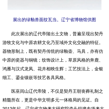
展出的绿釉兽面纹瓦当。辽宁省博物馆供图
此次展出的辽代帝陵出土文物，普遍呈现出契丹
游牧文化与中原农耕文化乃至域外文化交融的特征。
器物形制上，既有契丹传统的绿釉壶、马具，亦有仿
中原的瓷器与铜镜；纹饰设计上，草原风格的奔鹿、
鸿雁与汉式龙凤、花卉相映生辉；工艺技法上，金银
细工、鎏金镶嵌等技艺各具风格。
医巫闾山辽代帝陵，不仅是契丹王朝丧葬礼制之
精髓所在，更是中华文明多元一体格局的见证。自
2012年起，辽宁省文物考古研究院牵头组建专项考古