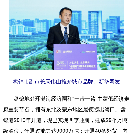
浙江
安徽
福建
江西
山东
河南
湖北
湖南
广东
广西
海南
重庆
四川
贵州
云南
西藏
陕西
甘肃
青海
宁夏
新疆
内蒙古
黑龙江
盘锦市副市长周伟山推介城市品牌。新华网发
多语种频道
盘锦地处环渤海经济圈和“一带一路”中蒙俄经济走
廊重要节点，拥有东北及蒙东地区最便捷出海口。盘
English
Español
Français
عربى
锦港2010年开港，现已实现四季通航，建成29个万吨
Русский язык
日本語
한국어
级泊位，年通过能力达9000万吨；开通40条外贸、内