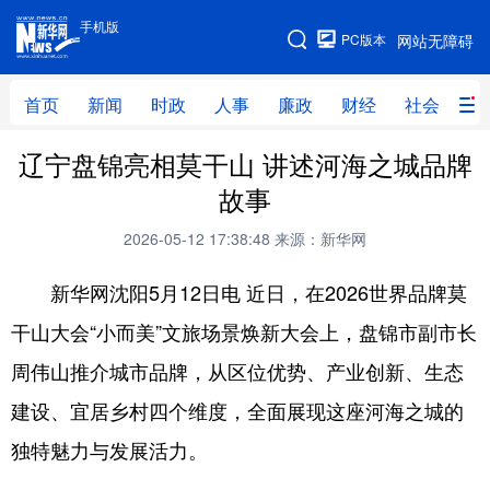
手机版
手机版
PC版本
网站无障碍
网站地图
首页
新闻
时政
人事
廉政
财经
社会
科
辽宁盘锦亮相莫干山 讲述河海之城品牌
首页
新闻
时政
人事
故事
廉政
财经
社会
科技
2026-05-12 17:38:48
来源：新华网
文化
教育
健康
旅游
新华网沈阳5月12日电 近日，在2026世界品牌莫
体育
视频
直播
无人机
干山大会“小而美”文旅场景焕新大会上，盘锦市副市长
周伟山推介城市品牌，从区位优势、产业创新、生态
地方频道
建设、宜居乡村四个维度，全面展现这座河海之城的
北京
天津
河北
山西
独特魅力与发展活力。
辽宁
吉林
上海
江苏