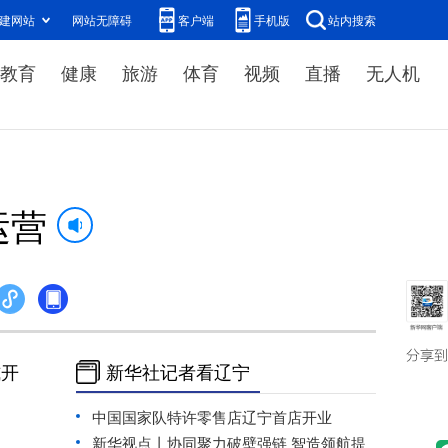
建网站
网站无障碍
客户端
手机版
站内搜索
教育
健康
旅游
体育
视频
直播
无人机
运营
式开
新华社记者看辽宁
中国国家队特许零售店辽宁首店开业
新华视点丨协同聚力破壁强链 智造领航提