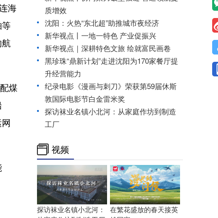
连海
质增效
沈阳：火热“东北超”助推城市夜经济
舶等
新华视点丨一地一特色 产业促振兴
的航
新华视点｜深耕特色文旅 绘就富民画卷
黑珍珠“鼎新计划”走进沈阳为170家餐厅提
升经营能力
适配煤
纪录电影《漫画与刺刀》荣获第59届休斯
敦国际电影节白金雷米奖
船
探访袜业名镇小北河：从家庭作坊到制造
运网
工厂
视频
能
探访袜业名镇小北河：
在繁花盛放的春天接英