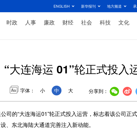
ENGLISH
新华报刊
地方频道
承
时政
人事
廉政
财经
社会
科技
文化
“大连海运 01”轮正式投入
字体：
小
中
大
分享到：
公司的“大连海运01”轮正式投入运营，标志着该公司正
建设、东北海陆大通道完善注入新动能。