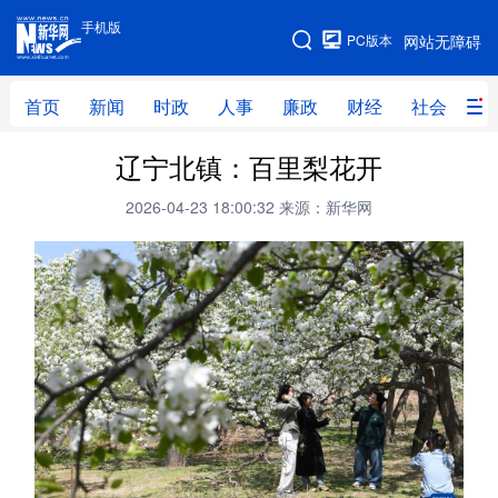
手机版
手机版
PC版本
网站无障碍
网站地图
首页
新闻
时政
人事
廉政
财经
社会
科
辽宁北镇：百里梨花开
首页
新闻
时政
人事
2026-04-23 18:00:32
来源：新华网
廉政
财经
社会
科技
文化
教育
健康
旅游
体育
视频
直播
无人机
地方频道
北京
天津
河北
山西
辽宁
吉林
上海
江苏