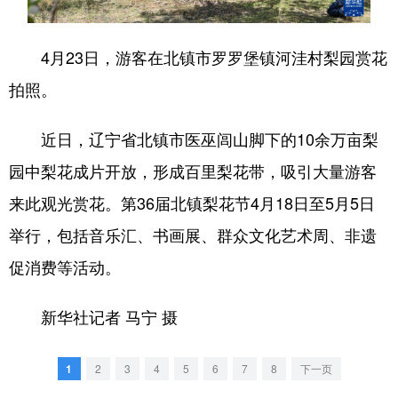
浙江
安徽
福建
江西
4月23日，游客在北镇市罗罗堡镇河洼村梨园赏花
山东
河南
湖北
湖南
拍照。
广东
广西
海南
重庆
近日，辽宁省北镇市医巫闾山脚下的10余万亩梨
四川
贵州
云南
西藏
园中梨花成片开放，形成百里梨花带，吸引大量游客
陕西
甘肃
青海
宁夏
来此观光赏花。第36届北镇梨花节4月18日至5月5日
新疆
内蒙古
黑龙江
举行，包括音乐汇、书画展、群众文化艺术周、非遗
促消费等活动。
多语种频道
新华社记者 马宁 摄
English
Español
Français
عربى
Русский язык
日本語
한국어
1
2
3
4
5
6
7
8
下一页