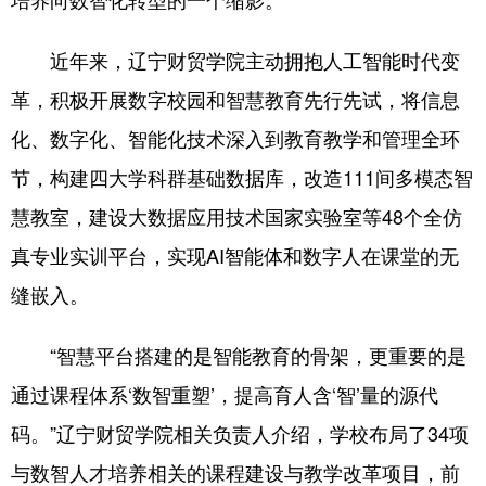
浙江
安徽
福建
江西
近年来，辽宁财贸学院主动拥抱人工智能时代变
山东
河南
湖北
湖南
革，积极开展数字校园和智慧教育先行先试，将信息
广东
广西
海南
重庆
化、数字化、智能化技术深入到教育教学和管理全环
节，构建四大学科群基础数据库，改造111间多模态智
四川
贵州
云南
西藏
慧教室，建设大数据应用技术国家实验室等48个全仿
陕西
甘肃
青海
宁夏
真专业实训平台，实现AI智能体和数字人在课堂的无
新疆
内蒙古
黑龙江
缝嵌入。
多语种频道
“智慧平台搭建的是智能教育的骨架，更重要的是
通过课程体系‘数智重塑’，提高育人含‘智’量的源代
English
Español
Français
عربى
码。”辽宁财贸学院相关负责人介绍，学校布局了34项
Русский язык
日本語
한국어
与数智人才培养相关的课程建设与教学改革项目，前