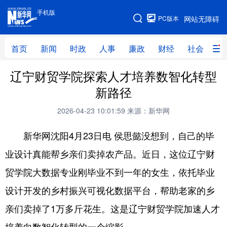
手机版
手机版
PC版本
网站无障碍
网站地图
首页
新闻
时政
人事
廉政
财经
社会
科
辽宁财贸学院探索人才培养数智化转型
首页
新闻
时政
人事
新路径
廉政
财经
社会
科技
2026-04-23 10:01:59
来源：新华网
文化
教育
健康
旅游
新华网沈阳4月23日电 侯思懿没想到，自己的毕
体育
视频
直播
无人机
业设计真能帮乡亲们卖掉农产品。近日，这位辽宁财
贸学院大数据专业刚毕业不到一年的女生，依托毕业
地方频道
设计开发的乡村振兴可视化数据平台，帮助老家的乡
北京
天津
河北
山西
亲们卖掉了1万多斤花生。这是辽宁财贸学院加速人才
辽宁
吉林
上海
江苏
培养向数智化转型的一个缩影。