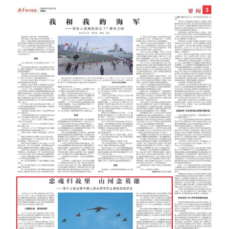
浙江
安徽
福建
江西
山东
河南
湖北
湖南
广东
广西
海南
重庆
四川
贵州
云南
西藏
陕西
甘肃
青海
宁夏
新疆
内蒙古
黑龙江
多语种频道
English
Español
Français
عربى
Русский язык
日本語
한국어