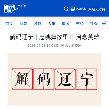
手机版
手机版
PC版本
网站无障碍
网站地图
首页
新闻
时政
人事
廉政
财经
社会
科
解码辽宁｜忠魂归故里 山河念英雄
首页
新闻
时政
人事
2026-04-23 10:01:51
来源：新华网
廉政
财经
社会
科技
文化
教育
健康
旅游
体育
视频
直播
无人机
地方频道
北京
天津
河北
山西
辽宁
吉林
上海
江苏