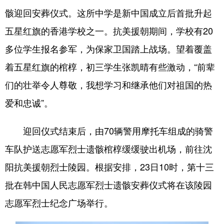
骸迎回安葬仪式。这所中学是新中国成立后首批升起
五星红旗的香港学校之一。抗美援朝期间，学校有20
多位学生报名参军，为保家卫国踏上战场。望着覆盖
着五星红旗的棺椁，初三学生张凯晴有些激动，“前辈
们的壮举令人尊敬，我想学习和继承他们对祖国的热
爱和忠诚”。
迎回仪式结束后，由70辆警用摩托车组成的骑警
车队护送志愿军烈士遗骸棺椁缓缓驶出机场，前往沈
阳抗美援朝烈士陵园。根据安排，23日10时，第十三
批在韩中国人民志愿军烈士遗骸安葬仪式将在该陵园
志愿军烈士纪念广场举行。