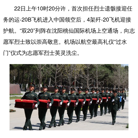
22日上午10时20分许，首次担任烈士遗骸接迎任
务的运-20B飞机进入中国领空后，4架歼-20飞机迎接
护航。“双20”列阵在沈阳桃仙国际机场上空通场，向志
愿军烈士致以崇高敬意。机场以航空最高礼仪“过水
门”仪式为志愿军烈士英灵洗尘。