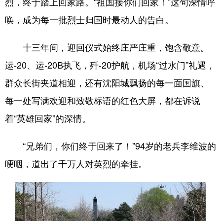
烈，终于踏上回家路。“祖国接你们回家！”这句深情呼
唤，成为每一批烈士归国时最动人的告白。
十三年间，迎回仪式始终庄严庄重，饱含敬意。
运-20、运-20B执飞，歼-20护航，机场“过水门”礼遇，
群众长街夹道相迎，还有沈阳城飘扬的每一面国旗、
每一处写满欢迎和致敬标语的红色大屏，都在诉说
着“英雄回家”的深情。
“兄弟们，你们终于回来了！”94岁的老兵李维波的
哽咽，道出了千万人对英烈的牵挂。