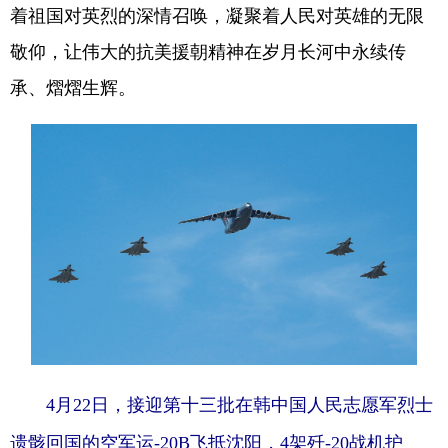
着祖国对英烈的深情召唤，凝聚着人民对英雄的无限
敬仰，让伟大的抗美援朝精神在岁月长河中永续传
承、熠熠生辉。
4月22日，接迎第十三批在韩中国人民志愿军烈士
遗骸回国的空军运-20B飞抵沈阳，4架歼-20战机护