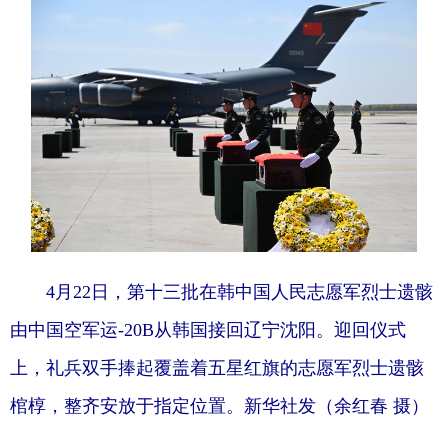
4月22日，第十三批在韩中国人民志愿军烈士遗骸
由中国空军运-20B从韩国接回辽宁沈阳。迎回仪式
上，礼兵双手捧起覆盖着五星红旗的志愿军烈士遗骸
棺椁，整齐安放于指定位置。新华社发（余红春 摄）