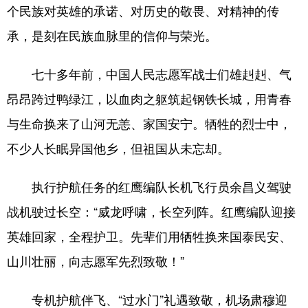
个民族对英雄的承诺、对历史的敬畏、对精神的传
承，是刻在民族血脉里的信仰与荣光。
七十多年前，中国人民志愿军战士们雄赳赳、气
昂昂跨过鸭绿江，以血肉之躯筑起钢铁长城，用青春
与生命换来了山河无恙、家国安宁。牺牲的烈士中，
不少人长眠异国他乡，但祖国从未忘却。
执行护航任务的红鹰编队长机飞行员余昌义驾驶
战机驶过长空：“威龙呼啸，长空列阵。红鹰编队迎接
英雄回家，全程护卫。先辈们用牺牲换来国泰民安、
山川壮丽，向志愿军先烈致敬！”
专机护航伴飞、“过水门”礼遇致敬，机场肃穆迎