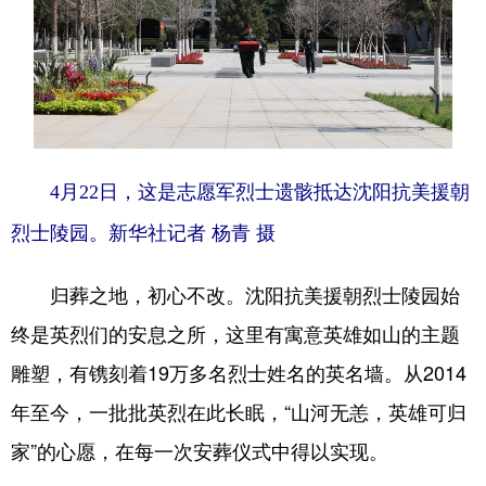
4月22日，这是志愿军烈士遗骸抵达沈阳抗美援朝
烈士陵园。新华社记者 杨青 摄
归葬之地，初心不改。沈阳抗美援朝烈士陵园始
终是英烈们的安息之所，这里有寓意英雄如山的主题
雕塑，有镌刻着19万多名烈士姓名的英名墙。从2014
年至今，一批批英烈在此长眠，“山河无恙，英雄可归
家”的心愿，在每一次安葬仪式中得以实现。