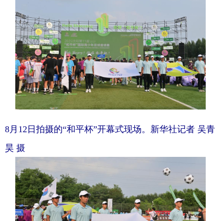
浙江
安徽
福建
江西
山东
河南
湖北
湖南
广东
广西
海南
重庆
四川
贵州
云南
西藏
陕西
甘肃
青海
宁夏
新疆
内蒙古
黑龙江
8月12日拍摄的“和平杯”开幕式现场。新华社记者 吴青
昊 摄
多语种频道
English
Español
Français
عربى
Русский язык
日本語
한국어