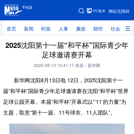
手机版
手机版
PC版本
网站无障碍
网站地图
首页
新闻
时政
人事
廉政
财经
社会
科
2025沈阳第十一届“和平杯”国际青少年
首页
新闻
时政
人事
足球邀请赛开幕
廉政
财经
社会
科技
2025-08-13 10:41:17
来源：新华网
文化
教育
健康
旅游
新华网沈阳8月13日电 12日，2025沈阳第十一
体育
视频
直播
无人机
届“和平杯”国际青少年足球邀请赛在沈阳“和平杯”世界
足球公园开幕。本届“和平杯”开幕式以“‘11’的力量”为
地方频道
主题，取意“第十一届、11号球衣、11人团队”。
北京
天津
河北
山西
辽宁
吉林
上海
江苏