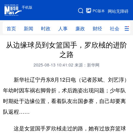
手机版
手机版
PC版本
网站无障碍
网站地图
首页
新闻
时政
人事
廉政
财经
社会
科
从边缘球员到女篮国手，罗欣棫的进阶
首页
新闻
时政
人事
之路
廉政
财经
社会
科技
2025-08-13 10:41:02
来源：新华网
文化
教育
健康
旅游
新华社辽宁丹东8月12日电（记者苏斌、刘艺淳）
体育
视频
直播
无人机
年幼时因车祸右脚骨折，术后跑姿出现问题；少年队
时期处于边缘位置，看着队友出国参赛，自己却要离
地方频道
队返程……
北京
天津
河北
山西
这是女篮国手罗欣棫走过的路，她有过放弃篮球
辽宁
吉林
上海
江苏