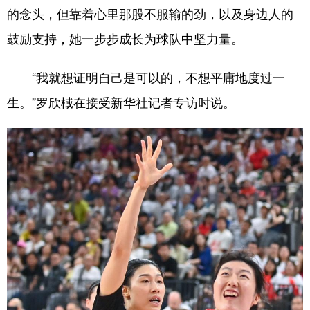
的念头，但靠着心里那股不服输的劲，以及身边人的
浙江
安徽
福建
江西
鼓励支持，她一步步成长为球队中坚力量。
山东
河南
湖北
湖南
“我就想证明自己是可以的，不想平庸地度过一
广东
广西
海南
重庆
生。”罗欣棫在接受新华社记者专访时说。
四川
贵州
云南
西藏
陕西
甘肃
青海
宁夏
新疆
内蒙古
黑龙江
多语种频道
English
Español
Français
عربى
Русский язык
日本語
한국어