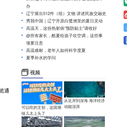
办
辽宁展出512件（组）文物 讲述民族交融史
秀我中国｜辽宁开原白鹭洲里的夏日灵动
高温天，这份热射病“预防贴士”请收好
@所有家长，酷夏给孩子吹空调，这些事
项要注意
高温难耐，老年人如何科学度夏
夏季补水的学问
视频
览通
从近岸到深海 海洋经济
动能澎湃
可以吃的文创，这国潮
味儿太上头了