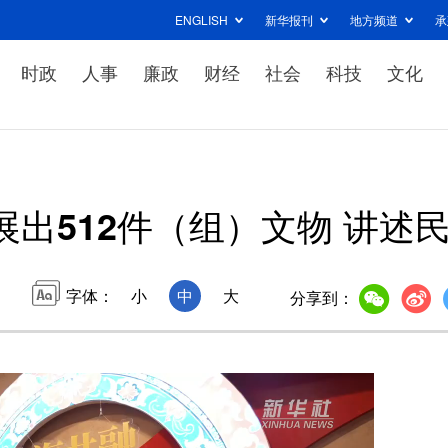
ENGLISH
新华报刊
地方频道
承
时政
人事
廉政
财经
社会
科技
文化
展出512件（组）文物 讲述
字体：
小
中
大
分享到：