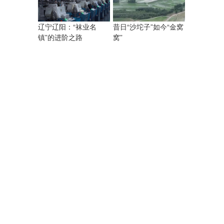
昔日“沙坨子”如今“金窝
辽宁辽阳：“袜业名
窝”
镇”的进阶之路