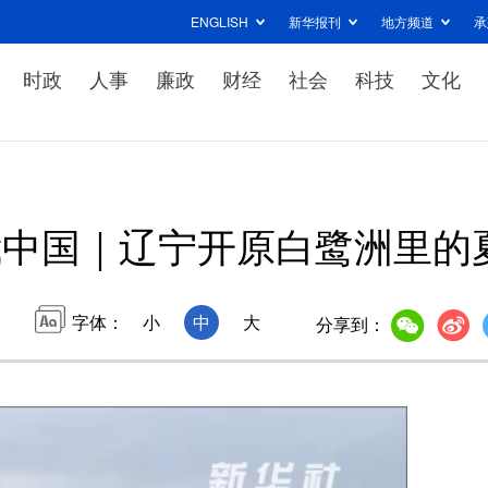
ENGLISH
新华报刊
地方频道
承
时政
人事
廉政
财经
社会
科技
文化
我中国｜辽宁开原白鹭洲里的
字体：
小
中
大
分享到：