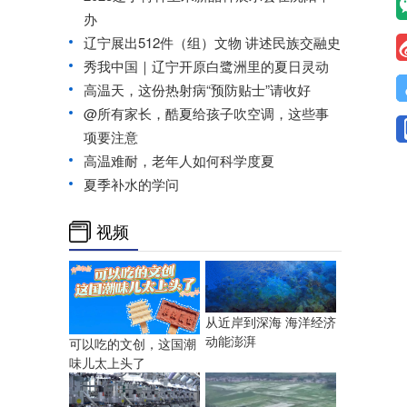
办
辽宁展出512件（组）文物 讲述民族交融史
秀我中国｜辽宁开原白鹭洲里的夏日灵动
高温天，这份热射病“预防贴士”请收好
@所有家长，酷夏给孩子吹空调，这些事
项要注意
高温难耐，老年人如何科学度夏
夏季补水的学问
视频
从近岸到深海 海洋经济
动能澎湃
可以吃的文创，这国潮
味儿太上头了