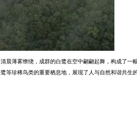
晨薄雾缭绕，成群的白鹭在空中翩翩起舞，构成了一
白鹭等珍稀鸟类的重要栖息地，展现了人与自然和谐共生