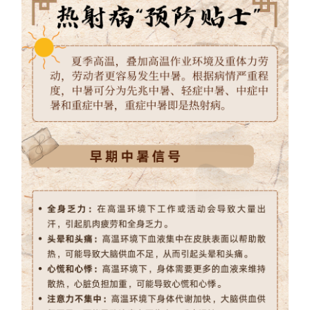
浙江
安徽
福建
江西
山东
河南
湖北
湖南
广东
广西
海南
重庆
四川
贵州
云南
西藏
陕西
甘肃
青海
宁夏
新疆
内蒙古
黑龙江
多语种频道
English
Español
Français
عربى
Русский язык
日本語
한국어