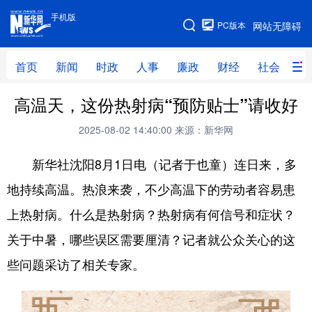
手机版
手机版
PC版本
网站无障碍
网站地图
首页
新闻
时政
人事
廉政
财经
社会
科
高温天，这份热射病“预防贴士”请收好
首页
新闻
时政
人事
2025-08-02 14:40:00
来源：新华网
廉政
财经
社会
科技
新华社沈阳8月1日电（记者于也童）连日来，多
文化
教育
健康
旅游
地持续高温。热浪来袭，不少高温下的劳动者容易患
体育
视频
直播
无人机
上热射病。什么是热射病？热射病有何信号和症状？
关于中暑，哪些误区需要厘清？记者就公众关心的这
地方频道
些问题采访了相关专家。
北京
天津
河北
山西
辽宁
吉林
上海
江苏