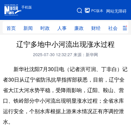
手机版
手机版
PC版本
网站无障碍
网站地图
首页
新闻
时政
人事
廉政
财经
社会
科
辽宁多地中小河流出现涨水过程
首页
新闻
时政
人事
2025-07-30 12:32:27
来源：新华网
廉政
财经
社会
科技
新华社沈阳7月30日电（记者洪可润、丁非白）记
文化
教育
健康
旅游
者30日从辽宁省防汛抗旱指挥部获悉，目前，辽宁全
体育
视频
直播
无人机
省大江大河水势平稳，受降雨影响，辽阳、鞍山、营
口、铁岭部分中小河流出现明显涨水过程；全省水库
地方频道
运行安全，个别水库根据上游来水情况正有序调控泄
北京
天津
河北
山西
水。
辽宁
吉林
上海
江苏