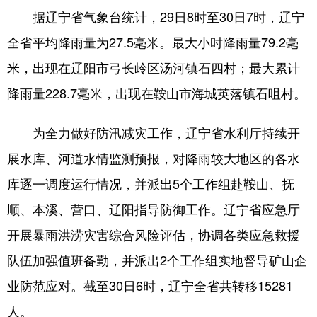
据辽宁省气象台统计，29日8时至30日7时，辽宁
浙江
安徽
福建
江西
全省平均降雨量为27.5毫米。最大小时降雨量79.2毫
山东
河南
湖北
湖南
米，出现在辽阳市弓长岭区汤河镇石四村；最大累计
广东
广西
海南
重庆
降雨量228.7毫米，出现在鞍山市海城英落镇石咀村。
四川
贵州
云南
西藏
为全力做好防汛减灾工作，辽宁省水利厅持续开
陕西
甘肃
青海
宁夏
展水库、河道水情监测预报，对降雨较大地区的各水
新疆
内蒙古
黑龙江
库逐一调度运行情况，并派出5个工作组赴鞍山、抚
顺、本溪、营口、辽阳指导防御工作。辽宁省应急厅
多语种频道
开展暴雨洪涝灾害综合风险评估，协调各类应急救援
队伍加强值班备勤，并派出2个工作组实地督导矿山企
English
Español
Français
عربى
业防范应对。截至30日6时，辽宁全省共转移15281
Русский язык
日本語
한국어
人。