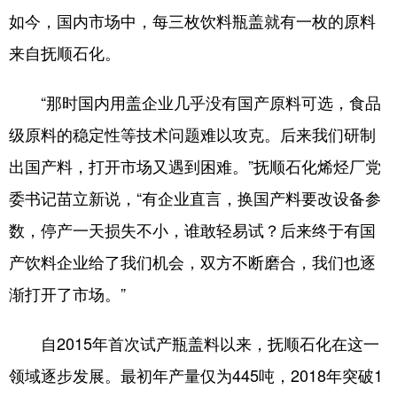
如今，国内市场中，每三枚饮料瓶盖就有一枚的原料
浙江
安徽
福建
江西
来自抚顺石化。
山东
河南
湖北
湖南
“那时国内用盖企业几乎没有国产原料可选，食品
广东
广西
海南
重庆
级原料的稳定性等技术问题难以攻克。后来我们研制
四川
贵州
云南
西藏
出国产料，打开市场又遇到困难。”抚顺石化烯烃厂党
陕西
甘肃
青海
宁夏
委书记苗立新说，“有企业直言，换国产料要改设备参
新疆
内蒙古
黑龙江
数，停产一天损失不小，谁敢轻易试？后来终于有国
产饮料企业给了我们机会，双方不断磨合，我们也逐
多语种频道
渐打开了市场。”
English
Español
Français
عربى
自2015年首次试产瓶盖料以来，抚顺石化在这一
Русский язык
日本語
한국어
领域逐步发展。最初年产量仅为445吨，2018年突破1