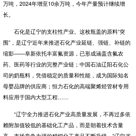
Deutsch
Português
万吨，2024年增至10余万吨，今年产量预计继续增
长。
石化是辽宁的支柱性产业。这枚瓶盖的原料“突
围”，是辽宁近年来推进石化产业延链、强链、补链的
缩影——阜新依托丰富氟资源，已形成涵盖含氟农
药、医药等行业的完整产业链；中国石油辽阳石化公
司的奶瓶料，凭借稳定的质量和性能，成为国际知名
母婴品牌的供应商；恒力石化的高端聚烯烃管材专用
料应用于国内大型工程……
“辽宁全力推进石化产业高质量发展，不再过多依
赖附加值较低的基础化工产品，而是朝着技术含量
高、市场竞争力强的精细化工产品不断升级。”辽宁省