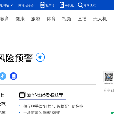
建网站
网站无障碍
客户端
手机版
站内搜索
教育
健康
旅游
体育
视频
直播
无人机
风险预警
9日
新华社记者看辽宁
示范
伯侄联手绘“红楼”，跨越百年仍惊艳
雹等
一枚瓶盖的原料“突围”