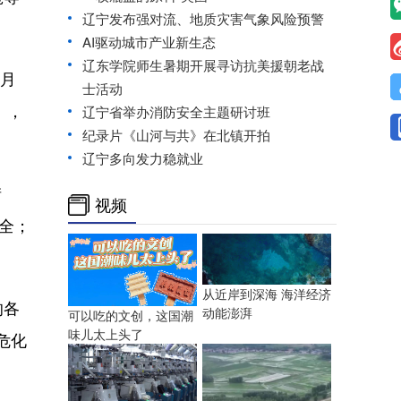
辽宁发布强对流、地质灾害气象风险预警
AI驱动城市产业新生态
辽东学院师生暑期开展寻访抗美援朝老战
7月
士活动
），
辽宁省举办消防安全主题研讨班
纪录片《山河与共》在北镇开拍
辽宁多向发力稳就业
街
视频
全；
从近岸到深海 海洋经济
的各
动能澎湃
可以吃的文创，这国潮
味儿太上头了
危化