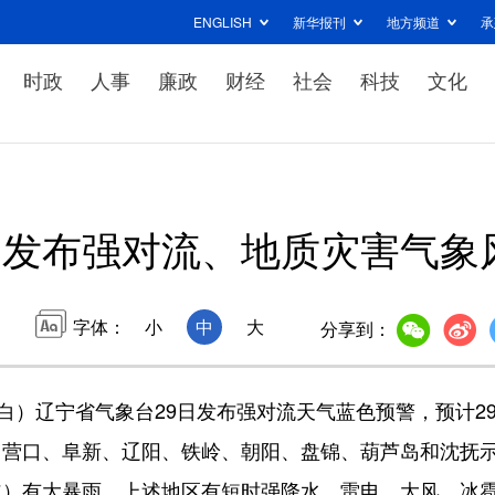
ENGLISH
新华报刊
地方频道
承
时政
人事
廉政
财经
社会
科技
文化
宁发布强对流、地质灾害气象
字体：
小
中
大
分享到：
）辽宁省气象台29日发布强对流天气蓝色预警，预计2
、营口、阜新、辽阳、铁岭、朝阳、盘锦、葫芦岛和沈抚
道）有大暴雨。上述地区有短时强降水、雷电、大风、冰