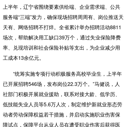
上半年，辽宁省围绕要素供给端、企业需求端、公共
浙江
安徽
福建
江西
服务端“三端”发力，确保现场招聘周周有、岗位推送天
山东
河南
湖北
湖南
天有、网络招聘不打烊。全省累计举办招聘活动8811
广东
广西
海南
重庆
场次，帮助解决用工缺口39万个，通过失业保险降费
四川
贵州
云南
西藏
率、兑现培训和社会保险补贴等支出，为企业减少用
工成本13余亿元。
陕西
甘肃
青海
宁夏
新疆
内蒙古
黑龙江
“统筹实施专项行动积极服务高校毕业生，上半年
已开展招聘546场，发布岗位22.3万个。”马健说，人
多语种频道
社部门积极开展就业援助，联系对接大龄、低学历、
低技能失业人员等5.6万人次，制定维护新就业形态劳
English
Español
Français
عربى
动者劳动保障权益若干措施，并启动实施职业伤害保
Русский язык
日本語
한국어
障试点，保障平台从业人员在遭受职业伤害后获得医