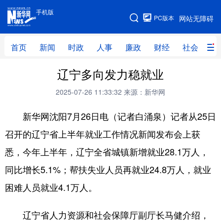
手机版
手机版
PC版本
网站无障碍
网站地图
首页
新闻
时政
人事
廉政
财经
社会
科
辽宁多向发力稳就业
首页
新闻
时政
人事
2025-07-26 11:33:32
来源：新华网
廉政
财经
社会
科技
新华网沈阳7月26日电（记者白涌泉）记者从25日
文化
教育
健康
旅游
召开的辽宁省上半年就业工作情况新闻发布会上获
体育
视频
直播
无人机
悉，今年上半年，辽宁全省城镇新增就业28.1万人，
同比增长5.1%；帮扶失业人员再就业24.8万人，就业
地方频道
困难人员就业4.1万人。
北京
天津
河北
山西
辽宁省人力资源和社会保障厅副厅长马健介绍，
辽宁
吉林
上海
江苏