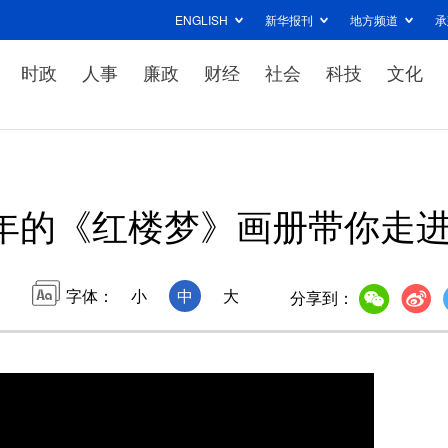
ENGLISH
新华报刊
地方频道
承
时政
人事
廉政
财经
社会
科技
文化
年的《红楼梦》画册带你走进
字体：
小
中
大
分享到：