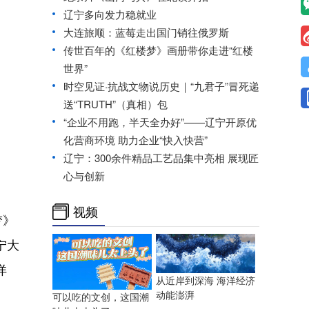
辽宁多向发力稳就业
大连旅顺：蓝莓走出国门销往俄罗斯
传世百年的《红楼梦》画册带你走进“红楼
世界”
时空见证·抗战文物说历史｜“九君子”冒死递
送“TRUTH”（真相）包
“企业不用跑，半天全办好”——辽宁开原优
化营商环境 助力企业“快入快营”
辽宁：300余件精品工艺品集中亮相 展现匠
心与创新
视频
梦》
宁大
详
从近岸到深海 海洋经济
动能澎湃
可以吃的文创，这国潮