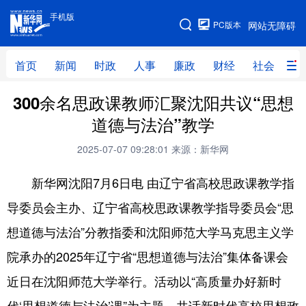
手机版
手机版
PC版本
网站无障碍
网站地图
首页
新闻
时政
人事
廉政
财经
社会
科
300余名思政课教师汇聚沈阳共议“思想
首页
新闻
时政
人事
道德与法治”教学
廉政
财经
社会
科技
2025-07-07 09:28:01
来源：新华网
文化
教育
健康
旅游
新华网沈阳7月6日电 由辽宁省高校思政课教学指
体育
视频
直播
无人机
导委员会主办、辽宁省高校思政课教学指导委员会“思
想道德与法治”分教指委和沈阳师范大学马克思主义学
地方频道
院承办的2025年辽宁省“思想道德与法治”集体备课会
北京
天津
河北
山西
近日在沈阳师范大学举行。活动以“高质量办好新时
辽宁
吉林
上海
江苏
代‘思想道德与法治’课”为主题，共话新时代高校思想政