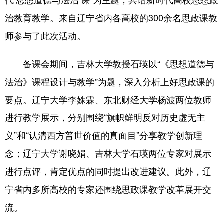
治教育教学。来自辽宁省内各高校的300余名思政课教
浙江
安徽
福建
江西
师参与了此次活动。
山东
河南
湖北
湖南
广东
广西
海南
重庆
备课会期间，吉林大学教授石瑛以“《思想道德与
法治》课程设计与教学”为题，深入分析上好思政课的
四川
贵州
云南
西藏
要点。辽宁大学李姝霖、东北财经大学杨波两位教师
陕西
甘肃
青海
宁夏
进行教学展示，分别围绕“旗帜鲜明反对历史虚无主
新疆
内蒙古
黑龙江
义”和“认清西方普世价值的真面目”分享教学创新理
念；辽宁大学谢晓娟、吉林大学石瑛两位专家对展示
多语种频道
进行点评，肯定优点的同时提出改进建议。此外，辽
English
Español
Français
عربى
宁省内多所高校的专家还围绕思政课教学改革展开交
Русский язык
日本語
한국어
流。