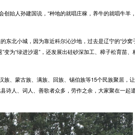
会创始人孙建国说，“种地的就唱庄稼，养牛的就唱牛羊
东北小城，因为靠近科尔沁沙地，过去是辽宁的“沙窝子
”变为“绿进沙退”，还发展出硅砂深加工、樟子松育苗、
汉族、蒙古族、满族、回族、锡伯族等15个民族聚居，
武县诗人、词人、善歌者众多，劳作之余，大家聚在一起