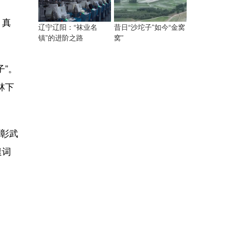
，真
昔日“沙坨子”如今“金窝
辽宁辽阳：“袜业名
窝”
镇”的进阶之路
”。
林下
让彰武
遣词