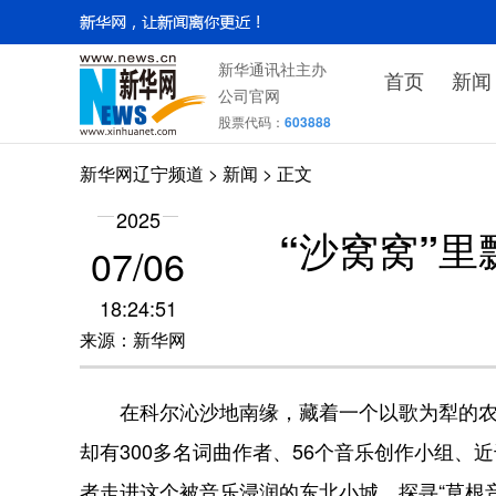
新华通讯社主办
首页
新闻
公司官网
股票代码：
603888
新华网辽宁频道
>
新闻
> 正文
2025
“沙窝窝”
07/06
18:24:51
来源：新华网
在科尔沁沙地南缘，藏着一个以歌为犁的农业
却有300多名词曲作者、56个音乐创作小组、
者走进这个被音乐浸润的东北小城，探寻“草根