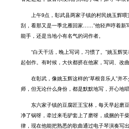
上午9点，彰武县两家子镇的村民姚玉辉喂完
刮，看那又是一季北雁回家……”他轻声哼着新
能手，还是当地小有名气的词作者。
“白天干活，晚上写词，习惯了。”姚玉辉笑着
起创作。有时候，大伙都挤在他家，写词、改曲
在彰武，像姚玉辉这样的“草根音乐人”并不
师，但无论什么身份，都是默默地写，开心地
东六家子镇的豆腐匠王宝林，每天早起磨豆子
净了锅呀，牵过来毛驴套上了磨呀，成捆的干柴
律，现在他能把熟悉的歌曲通过电子琴演奏写