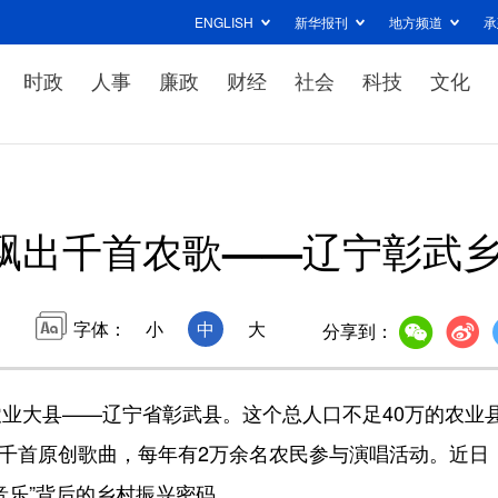
ENGLISH
新华报刊
地方频道
承
时政
人事
廉政
财经
社会
科技
文化
里飘出千首农歌——辽宁彰武
字体：
小
中
大
分享到：
大县——辽宁省彰武县。这个总人口不足40万的农业
近千首原创歌曲，每年有2万余名农民参与演唱活动。近日
音乐”背后的乡村振兴密码。