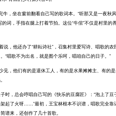
牛，坐在窗前翻看自己写的歌词本。“听那又是一夜秋
写的词，手指在腿上打着节拍。这位“牛倌”不仅是村里的
说，他还办了“耕耘诗社”，召集村里爱写诗、唱歌的农
。“唱歌不为出名，就是图个乐呵，唱咱自己的日子。”
少见，他们有的是退休工人，有的是水果摊摊主、有的是
唱。
时，总会哼唱自己写的《快乐的豆腐匠》：“泡上了豆
架起了火呀……”最初，王宝林根本不识谱，唱歌完全靠
出简谱来，还创作了几十首歌。