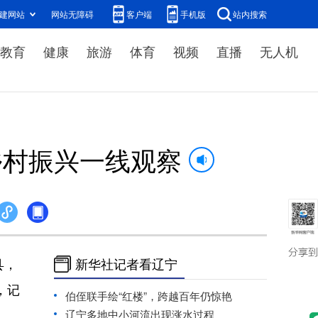
建网站
网站无障碍
客户端
手机版
站内搜索
教育
健康
旅游
体育
视频
直播
无人机
乡村振兴一线观察
县，
新华社记者看辽宁
，记
伯侄联手绘“红楼”，跨越百年仍惊艳
辽宁多地中小河流出现涨水过程