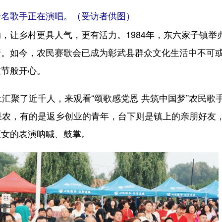
一名歌手正在演唱。（受访者供图）
让乡村更具人气，更有活力。1984年，东六家子镇举
情。如今，农民赛歌会已成为彰武县群众文化生活中不可
过节般开心。
聚了近千人，来观看“颂歌感党恩 共筑中国梦”农民歌
果农，有的是返乡创业的青年，台下则是镇上的亲朋好友
侄女的表演呐喊、鼓掌。