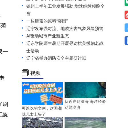
锦州上半年工业发展强劲 增速继续领跑全
省
风
一枚瓶盖的原料“突围”
养殖
辽宁发布强对流、地质灾害气象风险预警
AI驱动城市产业新生态
辽东学院师生暑期开展寻访抗美援朝老战
民一
士活动
辽宁省举办消防安全主题研讨班
视频
老
从近岸到深海 海洋经济
子刷
动能澎湃
可以吃的文创，这国潮
记旋
味儿太上头了