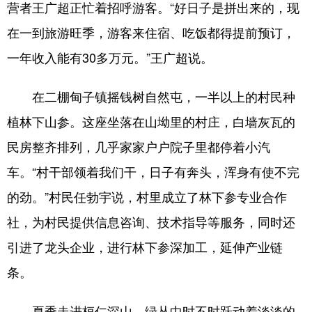
营者王广超正忙着招呼游客。“好日子是拼出来的，现
在一到旅游旺季，游客来住宿、吃饭都得提前预订，
一年收入能有30多万元。”王广超说。
在二棚甸子镇摇钱树自然屯，一半以上的村民种
植林下山参。这座坐落在山坳里的村庄，白墙灰瓦的
民房整齐排列，几乎家家户户院子里都停着小汽
车。“村干部领着我们干，日子有奔头，浑身有使不完
的劲。”村民任勃宇说，村里成立了林下参专业合作
社，为村民提供信息咨询、技术指导等服务，同时还
引进了龙头企业，进行林下参深加工，延伸产业链
条。
夏季走进桓仁深山，绿丛中时不时跃动着淡淡的