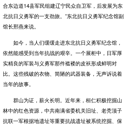
合东边道14县军民组建辽宁民众自卫军，后发展为东
浙江
安徽
福建
江西
北抗日义勇军的一支劲旅。”东北抗日义勇军纪念馆副
山东
河南
湖北
湖南
馆长邢燕来说。
广东
广西
海南
重庆
如今，当人们缓缓走进东北抗日义勇军纪念馆，
四川
贵州
云南
西藏
依然能感受到当年抗战的艰辛。一个展柜中，日军厚
陕西
甘肃
青海
宁夏
实精良的军装与义勇军那件褴褛的皮袄形成鲜明对
新疆
内蒙古
黑龙江
比。这些残破的衣物、简陋的武器装备，无声诉说着
当年的故事。
多语种频道
群山为证，薪火长明。近年来，桓仁积极挖掘山
English
Español
Français
عربى
林中的红色资源，中共南满省委机关旧址、老秃顶子
Русский язык
日本語
한국어
抗联一军根据地遗址等重要抗战遗址被系统挖掘、保