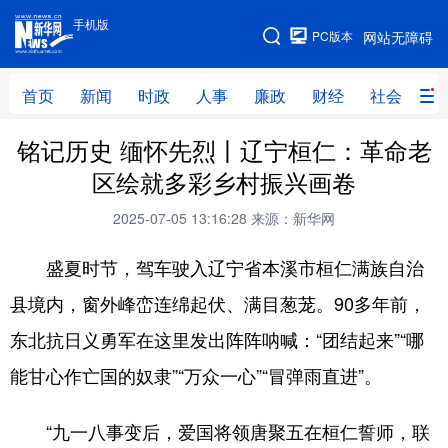
手机版
手机版
PC版本
网站无障碍
网站地图
首页
新闻
时政
人事
廉政
财经
社会
科
铭记历史 缅怀先烈丨辽宁桓仁：革命老
首页
新闻
时政
人事
区绘就多彩乡村振兴画卷
廉政
财经
社会
科技
2025-07-05 13:16:28
来源：新华网
文化
教育
健康
旅游
盛夏时节，驾车驶入辽宁省本溪市桓仁满族自治
体育
视频
直播
无人机
县境内，窗外峰峦连绵起伏、满目葱茏。90多年前，
东北抗日义勇军在这里发出阵阵呐喊：“团结起来”“哪
地方频道
能甘心作亡国的奴隶”“万众一心”“冒弹雨直进”。
北京
天津
河北
山西
“九一八事变后，爱国将领唐聚五在桓仁誓师，联
辽宁
吉林
上海
江苏