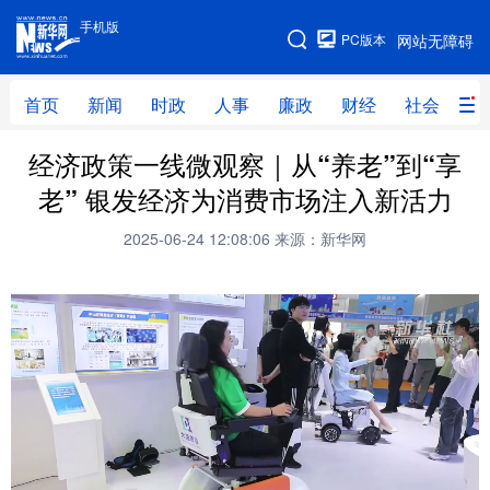
手机版
手机版
PC版本
网站无障碍
网站地图
首页
新闻
时政
人事
廉政
财经
社会
科
经济政策一线微观察｜从“养老”到“享
首页
新闻
时政
人事
老” 银发经济为消费市场注入新活力
廉政
财经
社会
科技
2025-06-24 12:08:06
来源：新华网
文化
教育
健康
旅游
体育
视频
直播
无人机
地方频道
北京
天津
河北
山西
辽宁
吉林
上海
江苏