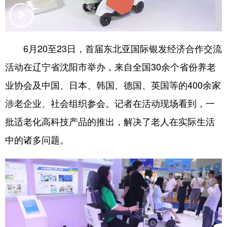
浙江
安徽
福建
江西
山东
河南
湖北
湖南
6月20至23日，首届东北亚国际银发经济合作交流
广东
广西
海南
重庆
活动在辽宁省沈阳市举办，来自全国30余个省份养老
四川
贵州
云南
西藏
业协会及中国、日本、韩国、德国、英国等的400余家
涉老企业、社会组织参会。记者在活动现场看到，一
陕西
甘肃
青海
宁夏
批适老化高科技产品的推出，解决了老人在实际生活
新疆
内蒙古
黑龙江
中的诸多问题。
多语种频道
English
Español
Français
عربى
Русский язык
日本語
한국어