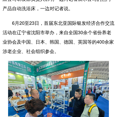
产品自动洗浴床，一边对记者说。
浙江
安徽
福建
江西
山东
河南
湖北
湖南
6月20至23日，首届东北亚国际银发经济合作交流
广东
广西
海南
重庆
活动在辽宁省沈阳市举办，来自全国30余个省份养老
业协会及中国、日本、韩国、德国、英国等的400余家
四川
贵州
云南
西藏
涉老企业、社会组织参会。
陕西
甘肃
青海
宁夏
新疆
内蒙古
黑龙江
多语种频道
English
Español
Français
عربى
Русский язык
日本語
한국어