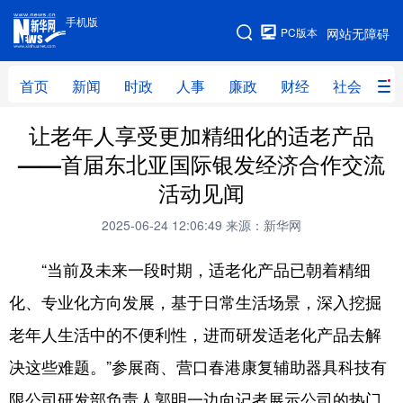
手机版
手机版
PC版本
网站无障碍
网站地图
首页
新闻
时政
人事
廉政
财经
社会
科
让老年人享受更加精细化的适老产品
首页
新闻
时政
人事
——首届东北亚国际银发经济合作交流
廉政
财经
社会
科技
活动见闻
文化
教育
健康
旅游
2025-06-24 12:06:49
来源：新华网
体育
视频
直播
无人机
“当前及未来一段时期，适老化产品已朝着精细
化、专业化方向发展，基于日常生活场景，深入挖掘
地方频道
老年人生活中的不便利性，进而研发适老化产品去解
北京
天津
河北
山西
决这些难题。”参展商、营口春港康复辅助器具科技有
限公司研发部负责人郭明一边向记者展示公司的热门
辽宁
吉林
上海
江苏