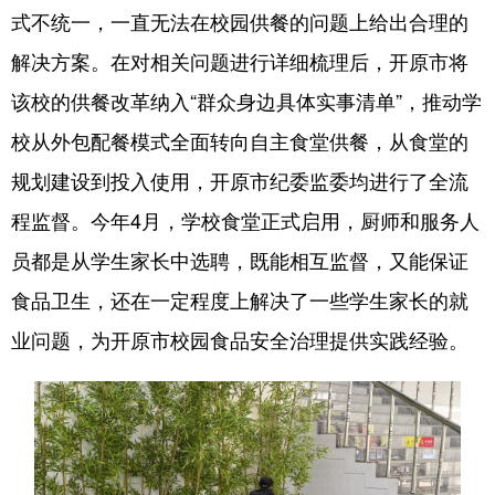
式不统一，一直无法在校园供餐的问题上给出合理的
浙江
安徽
福建
江西
解决方案。在对相关问题进行详细梳理后，开原市将
山东
河南
湖北
湖南
该校的供餐改革纳入“群众身边具体实事清单”，推动学
广东
广西
海南
重庆
校从外包配餐模式全面转向自主食堂供餐，从食堂的
规划建设到投入使用，开原市纪委监委均进行了全流
四川
贵州
云南
西藏
程监督。今年4月，学校食堂正式启用，厨师和服务人
陕西
甘肃
青海
宁夏
员都是从学生家长中选聘，既能相互监督，又能保证
新疆
内蒙古
黑龙江
食品卫生，还在一定程度上解决了一些学生家长的就
业问题，为开原市校园食品安全治理提供实践经验。
多语种频道
English
Español
Français
عربى
Русский язык
日本語
한국어