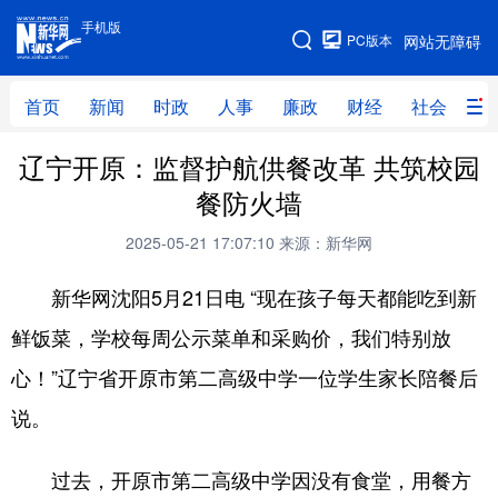
手机版
手机版
PC版本
网站无障碍
网站地图
首页
新闻
时政
人事
廉政
财经
社会
科
辽宁开原：监督护航供餐改革 共筑校园
首页
新闻
时政
人事
餐防火墙
廉政
财经
社会
科技
2025-05-21 17:07:10
来源：新华网
文化
教育
健康
旅游
新华网沈阳5月21日电 “现在孩子每天都能吃到新
体育
视频
直播
无人机
鲜饭菜，学校每周公示菜单和采购价，我们特别放
心！”辽宁省开原市第二高级中学一位学生家长陪餐后
地方频道
说。
北京
天津
河北
山西
过去，开原市第二高级中学因没有食堂，用餐方
辽宁
吉林
上海
江苏