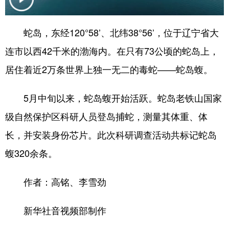
浙江
安徽
福建
江西
蛇岛，东经120°58’、北纬38°56’，位于辽宁省大
山东
河南
湖北
湖南
连市以西42千米的渤海内。在只有73公顷的蛇岛上，
广东
广西
海南
重庆
居住着近2万条世界上独一无二的毒蛇——蛇岛蝮。
四川
贵州
云南
西藏
5月中旬以来，蛇岛蝮开始活跃。蛇岛老铁山国家
陕西
甘肃
青海
宁夏
级自然保护区科研人员登岛捕蛇，测量其体重、体
新疆
内蒙古
黑龙江
长，并安装身份芯片。此次科研调查活动共标记蛇岛
蝮320余条。
多语种频道
作者：高铭、李雪劲
English
Español
Français
عربى
Русский язык
日本語
한국어
新华社音视频部制作