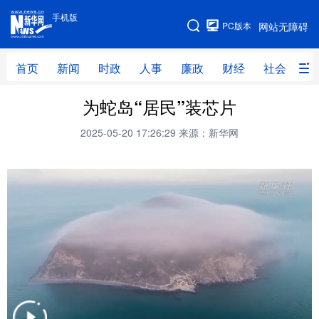
手机版
手机版
PC版本
网站无障碍
网站地图
首页
新闻
时政
人事
廉政
财经
社会
科
为蛇岛“居民”装芯片
首页
新闻
时政
人事
2025-05-20 17:26:29
来源：新华网
廉政
财经
社会
科技
文化
教育
健康
旅游
体育
视频
直播
无人机
地方频道
北京
天津
河北
山西
辽宁
吉林
上海
江苏