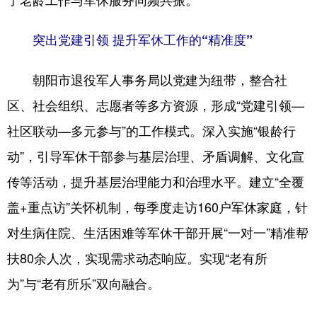
浙江
安徽
福建
江西
突出党建引领 提升军休工作的“精准度”
山东
河南
湖北
湖南
朝阳市退役军人事务局以党建为纽带，整合社
广东
广西
海南
重庆
区、社会组织、志愿者等多方资源，形成“党建引领—
四川
贵州
云南
西藏
社区联动—多元参与”的工作模式。深入实施“银龄行
陕西
甘肃
青海
宁夏
动”，引导军休干部参与基层治理、矛盾调解、文化宣
新疆
内蒙古
黑龙江
传等活动，提升基层治理能力和治理水平。建立“全覆
盖+重点访”关怀机制，每季度走访160户军休家庭，针
多语种频道
对生病住院、生活困难等军休干部开展“一对一”精准帮
扶80余人次，实现需求动态响应。实现“老有所
English
Español
Français
عربى
为”与“老有所乐”双向融合。
Русский язык
日本語
한국어