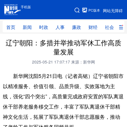
手机版
手机版
PC版本
网站无障碍
网站地图
首页
新闻
时政
人事
廉政
财经
社会
科
辽宁朝阳：多措并举推动军休工作高质
首页
新闻
时政
人事
量发展
廉政
财经
社会
科技
2025-05-21 17:07:17
来源：新华网
文化
教育
健康
旅游
新华网沈阳5月21日电（记者高铭）辽宁省朝阳市
体育
视频
直播
无人机
以精准服务、价值引领、品质升级、实效落地为主
线，强化“四个突出”，高质量完成政府安置的军队离退
地方频道
休干部养老服务移交工作，丰富了军队离退休干部精
北京
天津
河北
山西
神文化生活，拓展了军队离退休干部志愿服务，推动
辽宁
吉林
上海
江苏
了老龄工作与军休服务同频共振。