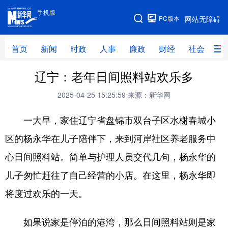
手机版
手机版
PC版本
网站无障碍
网站地图
首页
新闻
时政
人事
廉政
财经
社会
科
辽宁：老年日间照料站欢乐多
首页
新闻
时政
人事
2025-04-25 15:25:59
来源：新华网
廉政
财经
社会
科技
一大早，家住辽宁省盘锦市双台子区水榭春城小
文化
教育
健康
旅游
区的杨永华在儿子陪伴下，来到河岸社区养老服务中
体育
视频
直播
无人机
心日间照料站。简单与护理人员交代几句，杨永华的
儿子匆忙赶往了自己经营的小店。在这里，杨永华即
地方频道
将度过欢乐的一天。
北京
天津
河北
山西
如果说家是停泊的港湾，那么日间照料站则是家
辽宁
吉林
上海
江苏