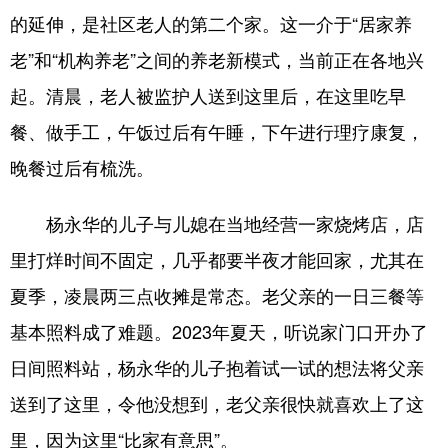
的延伸，是社区老人的第二个家。这一介于“居家养
浙江
安徽
福建
江西
老”和“机构养老”之间的养老新模式，当前正在各地兴
山东
河南
湖北
湖南
起。清晨，老人被监护人送到这里后，在这里吃早
广东
广西
海南
重庆
餐、做手工，午饭过后有午睡，下午进行理疗康复，
四川
贵州
云南
西藏
晚餐过后有梳洗。
陕西
甘肃
青海
宁夏
杨永华的儿子与儿媳在当地经营一家烧烤店，店
新疆
内蒙古
黑龙江
里打烊时间不固定，几乎都要半夜才能回家，尤其在
夏季，凌晨两三点收摊是常态。老父亲的一日三餐等
多语种频道
基本照料成了难题。2023年夏天，听说家门口开办了
日间照料站，杨永华的儿子抱着试一试的想法将父亲
English
Español
Français
عربى
送到了这里，令他没想到，老父亲很快就喜欢上了这
Русский язык
日本語
한국어
里，因为这里“比家有意思”。